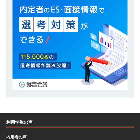
模の重要施設の建設に携わるサブコン ｜ 環境保
全や脱炭素社会の実現にも貢献 ｜ 初任給28万
+各手当 ｜ 年間休日125日 ｜ オーク設備工業
体育会積極採用企業
[ 2026年5月13日 ]
【 28卒 ｜ 建築プロセスの一
部を体験できるイベント開催 】香川・大阪勤務
｜ 四国・関東エリアで圧倒的な存在感を誇る総
合建設会社（ゼネコン） ｜ 充実の福利厚生・資
格手当・資格取得支援制度あり ｜ 年間休日123
日 ｜ 創立以来74年間黒字経営 ｜ 合田工務店
体育会積極採用企業
利用学生の声
[ 2026年5月12日 ]
【 28卒 ｜ 愛知勤務・転勤な
し 】 自動車生産に欠かせない部品を独自のノウ
内定者の声