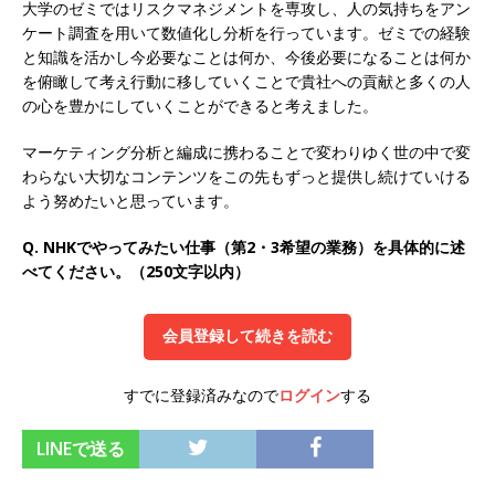
大学のゼミではリスクマネジメントを専攻し、人の気持ちをアン
オンツ・コンサルティング
体育会積極採用企
ケート調査を用いて数値化し分析を行っています。ゼミでの経験
と知識を活かし今必要なことは何か、今後必要になることは何か
業
を俯瞰して考え行動に移していくことで貴社への貢献と多くの人
[ 2026年5月14日 ]
【 28卒 ｜ ES自動合格!! 】 文
の心を豊かにしていくことができると考えました。
理不問 ｜ 世界中のシェア約80％・国内シェア
マーケティング分析と編成に携わることで変わりゆく世の中で変
わらない大切なコンテンツをこの先もずっと提供し続けていける
50％以上の製品保有!! ｜ 一眼レフ大手メーカー
よう努めたいと思っています。
全てと取引する国内トップシェアのマグネシウム
Q. NHKでやってみたい仕事（第2・3希望の業務）を具体的に述
部品製造メーカー ｜ 賞与前年度実績6.5ヵ月・平
べてください。（250文字以内）
均6ヶ月以上 ｜ ミツワ電機工業
体育会積極採
用企業
会員登録して続きを読む
[ 2026年5月14日 ]
【 28卒 ｜ 書類選考自動合
すでに登録済みなので
ログイン
する
格!! 】 需要が伸び続ける安定したリフォーム業界
の専門商社 ｜ 大手メーカーとも取引多数!! ｜ 30
LINEで送る
歳までは個人の成績に関わらず昇給を約束 ｜ ソ