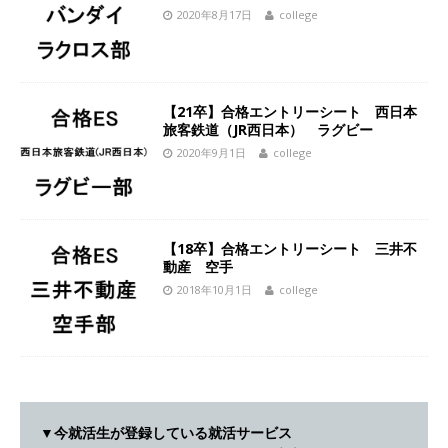
[ 2026年5月14日 ]
【 28卒 ｜ 不動産・営業を知
2020年8月17日
college
れる仕事体験開催 】大阪勤務・転勤なし ｜ 関西
知名度抜群の総合不動産会社 ｜ マンション販売
【21卒】合格エントリーシート 西日本
戸数近畿圏第3位 ｜ 初任給30万+手当、1年目で
旅客鉄道（JR西日本） ラグビー
年収1,000万も目指せる ｜ 年間休日120～125日
2020年9月1日
college
｜ エスリード
体育会積極採用企業
[ 2026年5月14日 ]
【 28卒 ｜ 30分のオンライン
【18卒】合格エントリーシート 三井不
業界研究・企業説明会 】 世界最大級の金融サー
動産 空手
ビス機関 ｜ BtoBtoCの代理店営業 ｜ 20代で年
2018年10月1日
college
収1,000万円目指せる ｜ 賞与年4回・年間休日
120日以上 ｜ ジブラルタ生命
体育会積極採用
企業
[ 2026年5月14日 ]
【 28卒｜営業職向けオープ
▼今就活生が登録している就活サービス