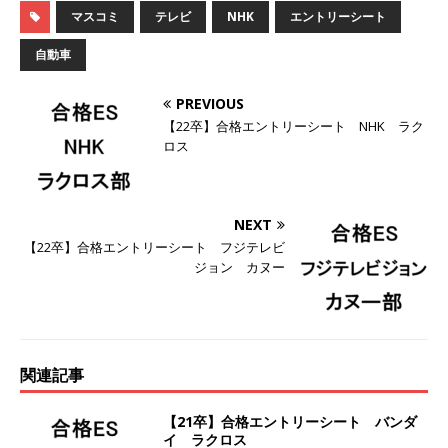
マスコミ
テレビ
NHK
エントリーシート
ーゴー
体育会積極採用企業
[ 2026年5月14日 ]
【 28卒 】 NTTドコモグルー
自動車
プと電通グループの傘下 ｜ 初任給40万 ｜ 人よ
PREVIOUS
り速く、高い成長を求める人には超魅力的な挑戦
【22卒】合格エントリーシート NHK ラク
ロス
環境!! ｜ 日本で初めてインターネット広告事業を
始めたパイオニア企業 ｜ CARTA HOLDINGS
NEXT
体育会積極採用企業
【22卒】合格エントリーシート フジテレビ
[ 2026年5月14日 ]
【 28卒 ｜ 体験型インターン
ジョン カヌー
シップ 】スタンダード上場 ｜ 業界No.1 企業医
療機関向け広告・人材営業 ｜ 未経験からコンサ
ル、マーケティング、ブランディングが経験でき
関連記事
る ｜ 土日祝休み ｜ 年間休日124日 ｜ ギミック
【21卒】合格エントリーシート バンダ
体育会積極採用企業
イ ラクロス