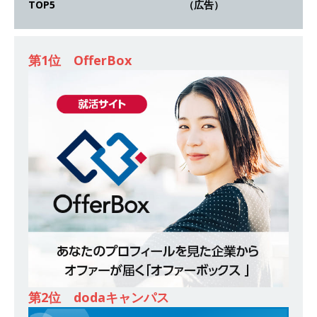
TOP5 （広告）
ンカンパニー 】世界トップシェアの半導体技術
を持つグローバルメーカー ｜ 年間休日129日・
土日祝完全休み ｜ 売上高1,138億円 ｜ プライム
第1位 OfferBox
上場 ｜ 新電元工業
体育会積極採用企業
[ 2026年5月14日 ]
【 28卒 ｜ 適性検査合否免
除・面接確約!! ｜ 1dayインターンあり 】 東京勤
務限定 ｜ 世界No.1の不動産投資市場東京で投資
住宅販売をリードする企業 ｜ 土地仕入れから物
件販売までを担う ｜ 平均年収809万 ｜ 年間休日
130日・土日祝完全休み ｜ スタンダード上場 ｜
明豊エンタープライズ
体育会積極採用企業
[ 2026年5月14日 ]
【 28卒 ｜ 適性検査合否免
第2位 dodaキャンパス
除・面接確約!! ｜ 1dayインターンあり 】東京勤