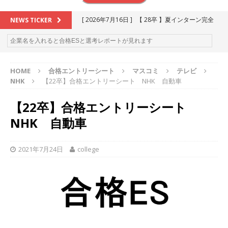
[ 2026年7月16日 ]
【 28卒 】夏インターン完全
NEWS TICKER
攻略セミナー ｜ 予約フォーム
お勧めイベン
ト
HOME
合格エントリーシート
マスコミ
テレビ
[ 2026年6月13日 ]
≪ 27卒 ≫アスキヤリ個人相
NHK
【22卒】合格エントリーシート NHK 自動車
談｜予約フォーム
お勧めイベント
【22卒】合格エントリーシート
[ 2026年5月17日 ]
≪ 2027卒 ≫ 今すぐ受けられ
NHK 自動車
る優良企業一覧（26社）
体育会積極採用企業
[ 2026年5月16日 ]
【 2028卒 】 今すぐ受けられ
2021年7月24日
college
る優良企業一覧（18社）
体育会積極採用企業
[ 2026年5月15日 ]
【 28卒 ｜ カプコンが体育会
学生を求めアスキヤリ限定イベント開催!! 】 世界
230以上の国・地域で愛される日本屈指のゲーム
メーカー ｜ 9期連続の最高益・11期連続の10%