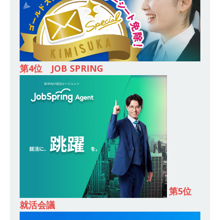
し 】 食品・生鮮業界に特化した人材紹介サービ
スを提供するベンチャー企業 ｜ 設立から毎年黒
字経営。売上は常に右肩上がり ｜ 未経験から営
業として成長・収入アップが目指せる環境 ｜ オ
第4位 JOB SPRING
イシル
体育会積極採用企業
[ 2026年5月13日 ]
【 28卒 ｜ トップ企業内定の
登竜門!! 満足度98％のインターン 】 東京勤務・
転勤なし ｜ 文系IT未経験でもOK ｜ 新卒の3年以
内昇進率91％ ｜ IT社会の今まさに求められてい
るベンチャー企業 ｜ 新卒2年目で1,000万円越え
目指せる!! ｜ データX
体育会積極採用企業
第5位
[ 2026年5月13日 ]
【 28卒 ｜ 仕事の全容を知れ
就活会議
るオープンカンパニー 】 大林グループ ｜ 全国規