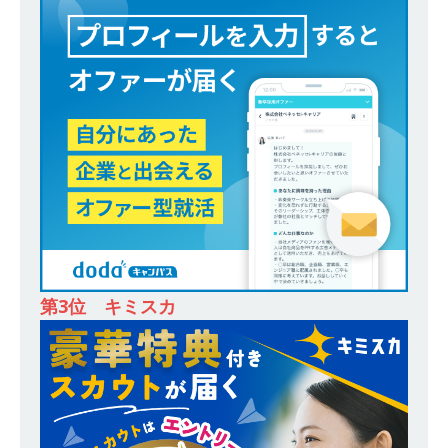
務・転勤なし ｜ 投資用住宅販売をリードする企
業が手がける賃貸アパート・マンションの管理を
行う ｜ 年間休日125日以上 ｜ 不動産業ではレア
な私服出社OK ｜ 土日祝完全休み ｜ スタンダー
ド上場 明豊エンタープライズグループ ｜ 明豊プ
ロパティーズ
体育会積極採用企業
[ 2026年5月14日 ]
【 28卒 ｜ オープンカンパニ
ー｜東京勤務・転勤なし ｜ 文理不問 】 7期連続
200％増収!! ｜ 様々な業界の知識・スキルを身に
第3位 キミスカ
付けることが可能 ｜ データ分析のエキスパート
としてクライアントの課題を解決 ｜ 土日祝完全
休み ｜ データアナリティクスラボ
体育会積
極採用企業
[ 2026年5月14日 ]
【 28卒 ｜ 東京勤務・転勤な