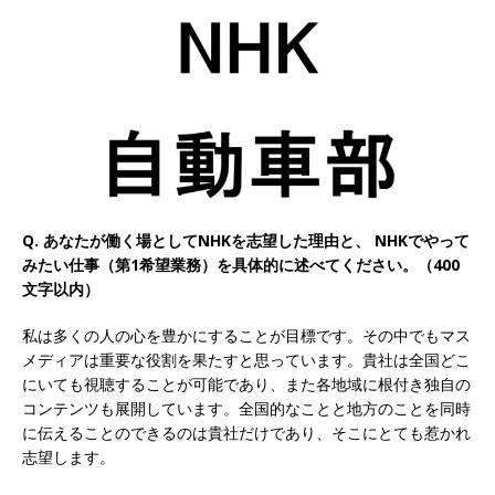
以上営業増益を達成 ｜ プライム上場 ｜ カプコン
体育会積極採用企業
[ 2026年5月15日 ]
【 28卒 ｜ 早期選考直結型の
インターン!! 】 M&A仲介業 ｜ 入社2年目の参考
年収1,631万円 ｜ 設立以降連続売上増 ｜ 土日祝
完全休み ｜ プライム上場 ｜ M&A総合研究所
Q. あなたが働く場としてNHKを志望した理由と、 NHKでやって
体育会積極採用企業
みたい仕事（第1希望業務）を具体的に述べてください。（400
文字以内）
[ 2026年5月15日 ]
【 28卒 ｜ インターンシップ
私は多くの人の心を豊かにすることが目標です。その中でもマス
参加者は書類選考・一次面接免除 】 M&A総研の
メディアは重要な役割を果たすと思っています。貴社は全国どこ
グループ企業 ｜ 日本トップレベルの企業へ幅広
にいても視聴することが可能であり、また各地域に根付き独自の
コンテンツも展開しています。全国的なことと地方のことを同時
いコンサルを行う ｜ スタートアップの成長性×
に伝えることのできるのは貴社だけであり、そこにとても惹かれ
大手グループとしての安定性バツグン ｜ 年収
志望します。
500万スタート ｜ 土日祝休み ｜ 東京勤務 ｜ ク