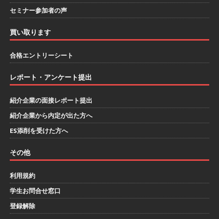
ハウで素材から生産まで国内で唯一一貫生産する
セミナー参加者の声
鋼材加工メーカー ｜ 幅広くマルチに活躍する人
買い取ります
財に成長することが可能 ｜ 住宅手当有 ｜ スチー
合格エントリーシート
ルテック
体育会積極採用企業
[ 2026年5月11日 ]
≪ 27卒 ｜ ES・適性検査自動
レポート・アンケート提出
合格で一次確約!! ≫説明会最終開催!｜ 整形外
紹介企業の面接レポート提出
科・疼痛領域から信頼の厚い老舗製薬メーカー
紹介企業から内定が出た方へ
｜ 1人1人に合わせたキャリアを築ける可能性あ
ES添削を受けた方へ
り ｜ 年間休日127日・完全週休2日制 ｜ 創業87
その他
年 ｜ 日本臓器製薬
体育会積極採用企業
[ 2026年5月10日 ]
≪ 27卒 ≫ 大手医薬品や食品
利用規約
学生お問合せ窓口
メーカー向けに世界から輸入した生薬・漢方原材
登録解除
料を提供する老舗メーカー ｜ 業界トップクラス