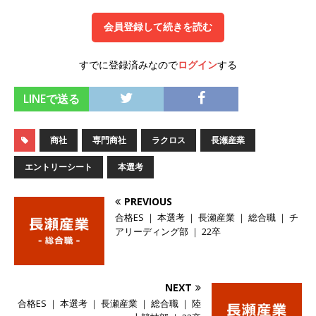
オンツ・コンサルティング
体育会積極採用企
会員登録して続きを読む
業
すでに登録済みなので
ログイン
する
[ 2026年5月14日 ]
【 28卒 】 NTTドコモグルー
プと電通グループの傘下 ｜ 初任給40万 ｜ 人よ
LINEで送る
り速く、高い成長を求める人には超魅力的な挑戦
環境!! ｜ 日本で初めてインターネット広告事業を
商社
専門商社
ラクロス
長瀬産業
始めたパイオニア企業 ｜ CARTA HOLDINGS
エントリーシート
本選考
体育会積極採用企業
PREVIOUS
[ 2026年5月14日 ]
【 28卒 ｜ 体験型インターン
合格ES ｜ 本選考 ｜ 長瀬産業 ｜ 総合職 ｜ チ
アリーディング部 ｜ 22卒
シップ 】スタンダード上場 ｜ 業界No.1 企業医
療機関向け広告・人材営業 ｜ 未経験からコンサ
ル、マーケティング、ブランディングが経験でき
NEXT
合格ES ｜ 本選考 ｜ 長瀬産業 ｜ 総合職 ｜ 陸
る ｜ 土日祝休み ｜ 年間休日124日 ｜ ギミック