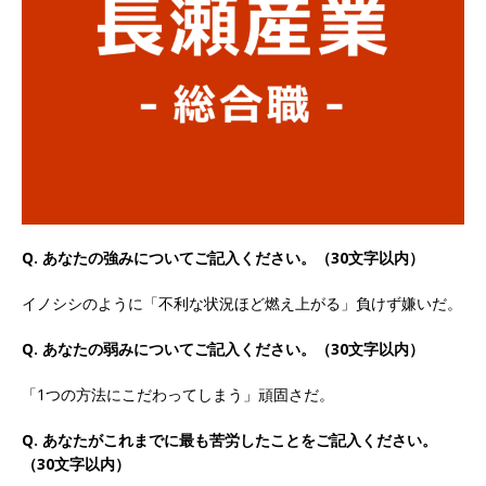
以上営業増益を達成 ｜ プライム上場 ｜ カプコン
体育会積極採用企業
[ 2026年5月15日 ]
【 28卒 ｜ 早期選考直結型の
インターン!! 】 M&A仲介業 ｜ 入社2年目の参考
年収1,631万円 ｜ 設立以降連続売上増 ｜ 土日祝
完全休み ｜ プライム上場 ｜ M&A総合研究所
体育会積極採用企業
Q. あなたの強みについてご記入ください。（30文字以内）
[ 2026年5月15日 ]
【 28卒 ｜ インターンシップ
イノシシのように「不利な状況ほど燃え上がる」負けず嫌いだ。
参加者は書類選考・一次面接免除 】 M&A総研の
Q. あなたの弱みについてご記入ください。（30文字以内）
グループ企業 ｜ 日本トップレベルの企業へ幅広
「1つの方法にこだわってしまう」頑固さだ。
いコンサルを行う ｜ スタートアップの成長性×
Q. あなたがこれまでに最も苦労したことをご記入ください。
大手グループとしての安定性バツグン ｜ 年収
（30文字以内）
500万スタート ｜ 土日祝休み ｜ 東京勤務 ｜ ク