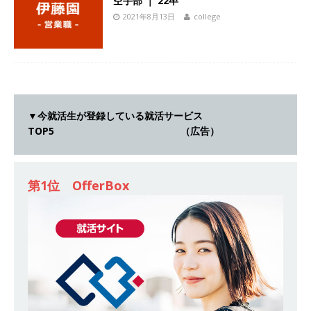
空手部 ｜ 22卒
[ 2026年5月14日 ]
【 28卒｜営業職向けオープ
2021年8月13日
college
ンカンパニー 】世界トップシェアの半導体技術
を持つグローバルメーカー ｜ 年間休日129日・
土日祝完全休み ｜ 売上高1,138億円 ｜ プライム
上場 ｜ 新電元工業
体育会積極採用企業
▼今就活生が登録している就活サービス
[ 2026年5月14日 ]
【 28卒 ｜ 適性検査合否免
TOP5 （広告）
除・面接確約!! ｜ 1dayインターンあり 】 東京勤
務限定 ｜ 世界No.1の不動産投資市場東京で投資
第1位 OfferBox
住宅販売をリードする企業 ｜ 土地仕入れから物
件販売までを担う ｜ 平均年収809万 ｜ 年間休日
130日・土日祝完全休み ｜ スタンダード上場 ｜
明豊エンタープライズ
体育会積極採用企業
[ 2026年5月14日 ]
【 28卒 ｜ オープンカンパニ