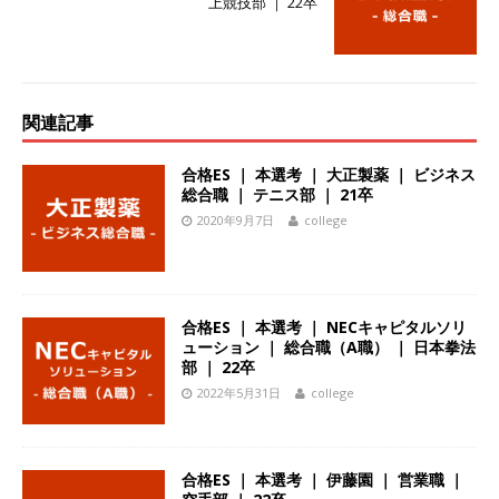
上競技部 ｜ 22卒
体育会積極採用企業
[ 2026年5月14日 ]
【 28卒 ｜ 不動産・営業を知
れる仕事体験開催 】大阪勤務・転勤なし ｜ 関西
関連記事
知名度抜群の総合不動産会社 ｜ マンション販売
合格ES ｜ 本選考 ｜ 大正製薬 ｜ ビジネス
戸数近畿圏第3位 ｜ 初任給30万+手当、1年目で
総合職 ｜ テニス部 ｜ 21卒
年収1,000万も目指せる ｜ 年間休日120～125日
2020年9月7日
college
｜ エスリード
体育会積極採用企業
[ 2026年5月14日 ]
【 28卒 ｜ 30分のオンライン
合格ES ｜ 本選考 ｜ NECキャピタルソリ
業界研究・企業説明会 】 世界最大級の金融サー
ューション ｜ 総合職（A職） ｜ 日本拳法
ビス機関 ｜ BtoBtoCの代理店営業 ｜ 20代で年
部 ｜ 22卒
2022年5月31日
college
収1,000万円目指せる ｜ 賞与年4回・年間休日
120日以上 ｜ ジブラルタ生命
体育会積極採用
企業
合格ES ｜ 本選考 ｜ 伊藤園 ｜ 営業職 ｜