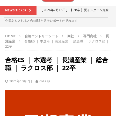
[ 2026年7月16日 ]
【 28卒 】夏インターン完全
NEWS TICKER
攻略セミナー ｜ 予約フォーム
お勧めイベン
ト
HOME
合格エントリーシート
商社
専門商社
長
[ 2026年6月13日 ]
≪ 27卒 ≫アスキヤリ個人相
瀬産業
合格ES ｜ 本選考 ｜ 長瀬産業 ｜ 総合職 ｜ ラクロス部 ｜
談｜予約フォーム
お勧めイベント
22卒
[ 2026年5月17日 ]
≪ 2027卒 ≫ 今すぐ受けられ
合格ES ｜ 本選考 ｜ 長瀬産業 ｜ 総合
る優良企業一覧（26社）
体育会積極採用企業
職 ｜ ラクロス部 ｜ 22卒
[ 2026年5月16日 ]
【 2028卒 】 今すぐ受けられ
る優良企業一覧（15社）
体育会積極採用企業
2021年10月7日
college
[ 2026年5月15日 ]
【 28卒 ｜ カプコンが体育会
学生を求めアスキヤリ限定イベント開催!! 】 世界
230以上の国・地域で愛される日本屈指のゲーム
メーカー ｜ 9期連続の最高益・11期連続の10%