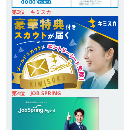
登竜門!! 満足度98％のインターン 】 東京勤務・
転勤なし ｜ 文系IT未経験でもOK ｜ 新卒の3年以
第3位 キミスカ
内昇進率91％ ｜ IT社会の今まさに求められてい
るベンチャー企業 ｜ 新卒2年目で1,000万円越え
目指せる!! ｜ データX
体育会積極採用企業
[ 2026年5月13日 ]
【 28卒 ｜ 仕事の全容を知れ
るオープンカンパニー 】 大林グループ ｜ 全国規
模の重要施設の建設に携わるサブコン ｜ 環境保
全や脱炭素社会の実現にも貢献 ｜ 初任給28万
+各手当 ｜ 年間休日125日 ｜ オーク設備工業
第4位 JOB SPRING
体育会積極採用企業
[ 2026年5月13日 ]
【 28卒 ｜ 建築プロセスの一
部を体験できるイベント開催 】香川・大阪勤務
｜ 四国・関東エリアで圧倒的な存在感を誇る総