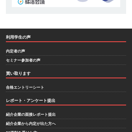
｜ 1人1人に合わせたキャリアを築ける可能性あ
り ｜ 年間休日127日・完全週休2日制 ｜ 創業87
年 ｜ 日本臓器製薬
体育会積極採用企業
利用学生の声
[ 2026年5月10日 ]
≪ 27卒 ≫ 大手医薬品や食品
メーカー向けに世界から輸入した生薬・漢方原材
内定者の声
料を提供する老舗メーカー ｜ 業界トップクラス
セミナー参加者の声
のシェア ｜ 財務基盤の安定感バツグン ｜ 日本粉
買い取ります
末薬品
体育会積極採用企業
合格エントリーシート
[ 2026年1月26日 ]
【 体育会学生限定 】 企業の
詳細分析 AI活用アスキヤリセミナー ｜ 周りと差
レポート・アンケート提出
をつけられる!! ｜ 予約フォーム
お勧めイベン
紹介企業の面接レポート提出
ト
紹介企業から内定が出た方へ
[ 2026年1月13日 ]
【 体育会学生限定 】何から