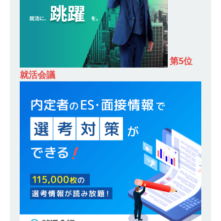
合建設会社（ゼネコン） ｜ 充実の福利厚生・資
格手当・資格取得支援制度あり ｜ 年間休日123
日 ｜ 創立以来74年間黒字経営 ｜ 合田工務店
第5位
体育会積極採用企業
就活会議
[ 2026年5月12日 ]
【 28卒 ｜ 愛知勤務・転勤な
し 】 自動車生産に欠かせない部品を独自のノウ
ハウで素材から生産まで国内で唯一一貫生産する
鋼材加工メーカー ｜ 幅広くマルチに活躍する人
財に成長することが可能 ｜ 住宅手当有 ｜ スチー
ルテック
体育会積極採用企業
[ 2026年5月11日 ]
≪ 27卒 ｜ ES・適性検査自動
合格で一次確約!! ≫説明会最終開催!｜ 整形外
科・疼痛領域から信頼の厚い老舗製薬メーカー