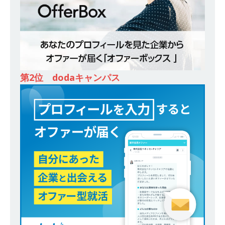
ー｜東京勤務・転勤なし ｜ 文理不問 】 7期連続
200％増収!! ｜ 様々な業界の知識・スキルを身に
付けることが可能 ｜ データ分析のエキスパート
としてクライアントの課題を解決 ｜ 土日祝完全
休み ｜ データアナリティクスラボ
体育会積
第2位 dodaキャンパス
極採用企業
[ 2026年5月14日 ]
【 28卒 ｜ 東京勤務・転勤な
し 】 食品・生鮮業界に特化した人材紹介サービ
スを提供するベンチャー企業 ｜ 設立から毎年黒
字経営。売上は常に右肩上がり ｜ 未経験から営
業として成長・収入アップが目指せる環境 ｜ オ
イシル
体育会積極採用企業
[ 2026年5月13日 ]
【 28卒 ｜ トップ企業内定の