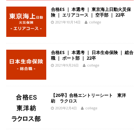
ーゴー
体育会積極採用企業
合格ES ｜ 本選考 ｜ 東京海上日動火災保
険 ｜ エリアコース ｜ 空手部 ｜ 22卒
[ 2026年5月14日 ]
【 28卒 】 NTTドコモグルー
2021年10月14日
college
プと電通グループの傘下 ｜ 初任給40万 ｜ 人よ
り速く、高い成長を求める人には超魅力的な挑戦
環境!! ｜ 日本で初めてインターネット広告事業を
合格ES ｜ 本選考 ｜ 日本生命保険 ｜ 総合
職 ｜ ボート部 ｜ 22卒
始めたパイオニア企業 ｜ CARTA HOLDINGS
2021年9月26日
college
体育会積極採用企業
[ 2026年5月14日 ]
【 28卒 ｜ 体験型インターン
シップ 】スタンダード上場 ｜ 業界No.1 企業医
【20卒】合格エントリーシート 東洋
紡 ラクロス
療機関向け広告・人材営業 ｜ 未経験からコンサ
2020年2月4日
college
ル、マーケティング、ブランディングが経験でき
る ｜ 土日祝休み ｜ 年間休日124日 ｜ ギミック
体育会積極採用企業