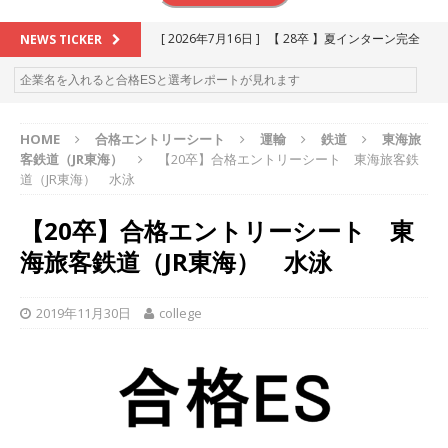
[ 2026年7月16日 ]
【 28卒 】夏インターン完全
NEWS TICKER
攻略セミナー ｜ 予約フォーム
お勧めイベン
ト
HOME
合格エントリーシート
運輸
鉄道
東海旅
[ 2026年6月13日 ]
≪ 27卒 ≫アスキヤリ個人相
客鉄道（JR東海）
【20卒】合格エントリーシート 東海旅客鉄
談｜予約フォーム
お勧めイベント
道（JR東海） 水泳
[ 2026年5月17日 ]
≪ 2027卒 ≫ 今すぐ受けられ
【20卒】合格エントリーシート 東
る優良企業一覧（26社）
体育会積極採用企業
海旅客鉄道（JR東海） 水泳
[ 2026年5月16日 ]
【 2028卒 】 今すぐ受けられ
る優良企業一覧（18社）
体育会積極採用企業
2019年11月30日
college
[ 2026年5月15日 ]
【 28卒 ｜ カプコンが体育会
学生を求めアスキヤリ限定イベント開催!! 】 世界
230以上の国・地域で愛される日本屈指のゲーム
メーカー ｜ 9期連続の最高益・11期連続の10%