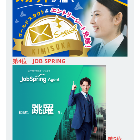
務・転勤なし ｜ 投資用住宅販売をリードする企
業が手がける賃貸アパート・マンションの管理を
行う ｜ 年間休日125日以上 ｜ 不動産業ではレア
な私服出社OK ｜ 土日祝完全休み ｜ スタンダー
ド上場 明豊エンタープライズグループ ｜ 明豊プ
ロパティーズ
体育会積極採用企業
第4位 JOB SPRING
[ 2026年5月14日 ]
【 28卒 ｜ オープンカンパニ
ー｜東京勤務・転勤なし ｜ 文理不問 】 7期連続
200％増収!! ｜ 様々な業界の知識・スキルを身に
付けることが可能 ｜ データ分析のエキスパート
としてクライアントの課題を解決 ｜ 土日祝完全
休み ｜ データアナリティクスラボ
体育会積
極採用企業
第5位
[ 2026年5月14日 ]
【 28卒 ｜ 東京勤務・転勤な