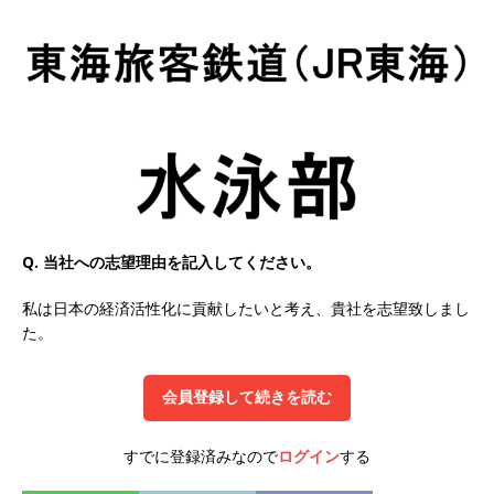
以上営業増益を達成 ｜ プライム上場 ｜ カプコン
体育会積極採用企業
[ 2026年5月15日 ]
【 28卒 ｜ 早期選考直結型の
インターン!! 】 M&A仲介業 ｜ 入社2年目の参考
年収1,631万円 ｜ 設立以降連続売上増 ｜ 土日祝
完全休み ｜ プライム上場 ｜ M&A総合研究所
体育会積極採用企業
Q. 当社への志望理由を記入してください。
[ 2026年5月15日 ]
【 28卒 ｜ インターンシップ
私は日本の経済活性化に貢献したいと考え、貴社を志望致しまし
た。
参加者は書類選考・一次面接免除 】 M&A総研の
グループ企業 ｜ 日本トップレベルの企業へ幅広
会員登録して続きを読む
いコンサルを行う ｜ スタートアップの成長性×
大手グループとしての安定性バツグン ｜ 年収
すでに登録済みなので
ログイン
する
500万スタート ｜ 土日祝休み ｜ 東京勤務 ｜ ク