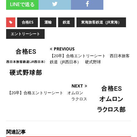
LINEで送る
オンツ・コンサルティング
体育会積極採用企
業
合格ES
運輸
鉄道
東海旅客鉄道（JR東海）
[ 2026年5月14日 ]
【 28卒 ｜ ES自動合格!! 】 文
エントリーシート
理不問 ｜ 世界中のシェア約80％・国内シェア
PREVIOUS
50％以上の製品保有!! ｜ 一眼レフ大手メーカー
【20卒】合格エントリーシート 西日本旅客
全てと取引する国内トップシェアのマグネシウム
鉄道（JR西日本） 硬式野球
部品製造メーカー ｜ 賞与前年度実績6.5ヵ月・平
均6ヶ月以上 ｜ ミツワ電機工業
体育会積極採
NEXT
用企業
【20卒】合格エントリーシート オムロン
ラクロス
[ 2026年5月14日 ]
【 28卒 ｜ 書類選考自動合
格!! 】 需要が伸び続ける安定したリフォーム業界
の専門商社 ｜ 大手メーカーとも取引多数!! ｜ 30
関連記事
歳までは個人の成績に関わらず昇給を約束 ｜ ソ