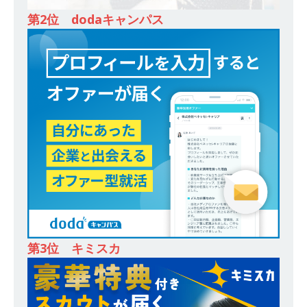
ンカンパニー 】世界トップシェアの半導体技術
第2位 dodaキャンパス
を持つグローバルメーカー ｜ 年間休日129日・
土日祝完全休み ｜ 売上高1,138億円 ｜ プライム
上場 ｜ 新電元工業
体育会積極採用企業
[ 2026年5月14日 ]
【 28卒 ｜ 適性検査合否免
除・面接確約!! ｜ 1dayインターンあり 】 東京勤
務限定 ｜ 世界No.1の不動産投資市場東京で投資
住宅販売をリードする企業 ｜ 土地仕入れから物
件販売までを担う ｜ 平均年収809万 ｜ 年間休日
130日・土日祝完全休み ｜ スタンダード上場 ｜
明豊エンタープライズ
体育会積極採用企業
第3位 キミスカ
[ 2026年5月14日 ]
【 28卒 ｜ 適性検査合否免
除・面接確約!! ｜ 1dayインターンあり 】東京勤