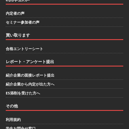
模の重要施設の建設に携わるサブコン ｜ 環境保
内定者の声
全や脱炭素社会の実現にも貢献 ｜ 初任給28万
セミナー参加者の声
+各手当 ｜ 年間休日125日 ｜ オーク設備工業
買い取ります
体育会積極採用企業
[ 2026年5月13日 ]
【 28卒 ｜ 建築プロセスの一
合格エントリーシート
部を体験できるイベント開催 】香川・大阪勤務
レポート・アンケート提出
｜ 四国・関東エリアで圧倒的な存在感を誇る総
紹介企業の面接レポート提出
合建設会社（ゼネコン） ｜ 充実の福利厚生・資
紹介企業から内定が出た方へ
格手当・資格取得支援制度あり ｜ 年間休日123
ES添削を受けた方へ
日 ｜ 創立以来74年間黒字経営 ｜ 合田工務店
体育会積極採用企業
その他
[ 2026年5月12日 ]
【 28卒 ｜ 愛知勤務・転勤な
利用規約
し 】 自動車生産に欠かせない部品を独自のノウ
学生お問合せ窓口