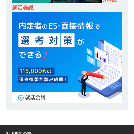
就活会議
し 】 食品・生鮮業界に特化した人材紹介サービ
スを提供するベンチャー企業 ｜ 設立から毎年黒
字経営。売上は常に右肩上がり ｜ 未経験から営
業として成長・収入アップが目指せる環境 ｜ オ
イシル
体育会積極採用企業
[ 2026年5月13日 ]
【 28卒 ｜ トップ企業内定の
登竜門!! 満足度98％のインターン 】 東京勤務・
転勤なし ｜ 文系IT未経験でもOK ｜ 新卒の3年以
内昇進率91％ ｜ IT社会の今まさに求められてい
るベンチャー企業 ｜ 新卒2年目で1,000万円越え
目指せる!! ｜ データX
体育会積極採用企業
[ 2026年5月13日 ]
【 28卒 ｜ 仕事の全容を知れ
るオープンカンパニー 】 大林グループ ｜ 全国規
利用学生の声