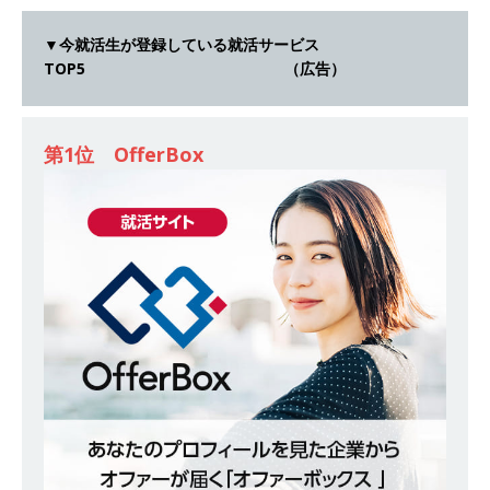
[ 2026年5月14日 ]
【 28卒 ｜ 不動産・営業を知
▼今就活生が登録している就活サービス
れる仕事体験開催 】大阪勤務・転勤なし ｜ 関西
TOP5 （広告）
知名度抜群の総合不動産会社 ｜ マンション販売
戸数近畿圏第3位 ｜ 初任給30万+手当、1年目で
第1位 OfferBox
年収1,000万も目指せる ｜ 年間休日120～125日
｜ エスリード
体育会積極採用企業
[ 2026年5月14日 ]
【 28卒 ｜ 30分のオンライン
業界研究・企業説明会 】 世界最大級の金融サー
ビス機関 ｜ BtoBtoCの代理店営業 ｜ 20代で年
収1,000万円目指せる ｜ 賞与年4回・年間休日
120日以上 ｜ ジブラルタ生命
体育会積極採用
企業
[ 2026年5月14日 ]
【 28卒｜営業職向けオープ