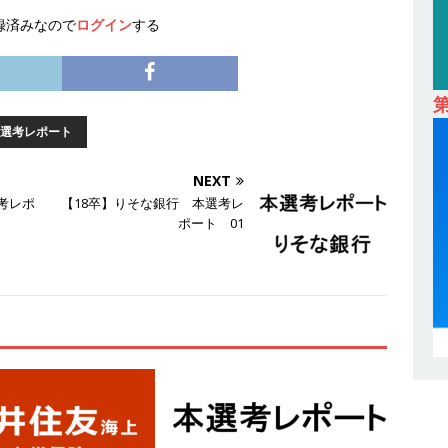
録済みなので
ログイン
する
卒 ｜ オープンカンパニー｜東京勤務・転勤なし ｜ 文理不問 】 7期連続
業界の知識・スキルを身に付けることが可能 ｜ データ分析のエキスパート
解決 ｜ 土日祝完全休み ｜ データアナリティクスラボ
体育会積極
選考レポート
卒 ｜ 東京勤務・転勤なし 】 食品・生鮮業界に特化した人材紹介サービ
NEXT
 ｜ 設立から毎年黒字経営。売上は常に右肩上がり ｜ 未経験から営業
考レポ
【18卒】りそな銀行 本選考レ
ポート 01
指せる環境 ｜ オイシル
体育会積極採用企業
卒 ｜ トップ企業内定の登竜門!! 満足度98％のインターン 】 東京勤務・
もOK ｜ 新卒の3年以内昇進率91％ ｜ IT社会の今まさに求められてい
目で1,000万円越え目指せる!! ｜ データX
体育会積極採用企業
卒 ｜ 仕事の全容を知れるオープンカンパニー 】 大林グループ ｜ 全国規
ブコン ｜ 環境保全や脱炭素社会の実現にも貢献 ｜ 初任給28万+各
 オーク設備工業
体育会積極採用企業