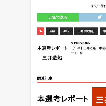
すでに登
[ 2026年5月14日 ]
【 28
200％増収!! ｜ 様々な
LINEで送る
としてクライアントの課題を
採用企業
金融
銀行
三井住友銀行
本
[ 2026年5月14日 ]
【 28
PREVIOUS
スを提供するベンチャー企業
【18卒】三井造船 本選
ート 01
として成長・収入アップが目
[ 2026年5月13日 ]
【 28
転勤なし ｜ 文系IT未経験で
関連記事
るベンチャー企業 ｜ 新卒2年
[ 2026年5月13日 ]
【 28
模の重要施設の建設に携わるサ
手当 ｜ 年間休日125日 ｜