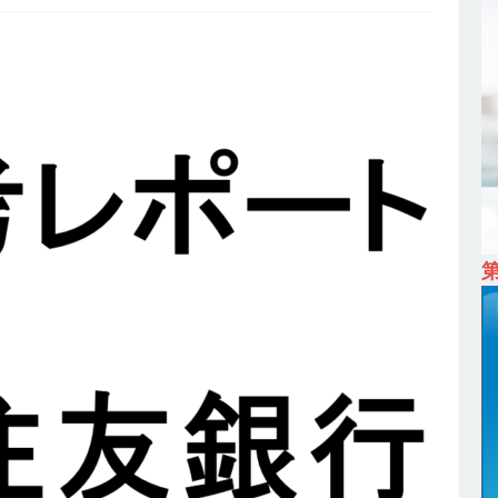
ム上場 ｜ カプコン
体育会積極採用企業
 ｜ 早期選考直結型のインターン!! 】 M&A仲介業 ｜ 入社2年目の参考
降連続売上増 ｜ 土日祝完全休み ｜ プライム上場 ｜ M&A総合研究所
卒 ｜ インターンシップ参加者は書類選考・一次面接免除 】 M&A総研の
プレベルの企業へ幅広いコンサルを行う ｜ スタートアップの成長性×大
ン ｜ 年収500万スタート ｜ 土日祝休み ｜ 東京勤務 ｜ クオン
育会積極採用企業
卒 】 NTTドコモグループと電通グループの傘下 ｜ 初任給40万 ｜ 人より
は超魅力的な挑戦環境!! ｜ 日本で初めてインターネット広告事業を始
 HOLDINGS
体育会積極採用企業
卒 ｜ 体験型インターンシップ 】スタンダード上場 ｜ 業界No.1 企業医療
 未経験からコンサル、マーケティング、ブランディングが経験できる