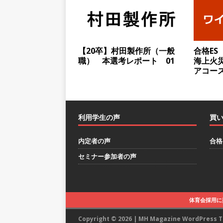
[ 2026年5月13日 ]
【 28
｜ 四国・関東エリアで圧倒
手当・資格取得支援制度あり 
【20卒】村田製作所（一般
合格ES
職） 本選考レポート 01
海上火災
会積極採用企業
アコース
[ 2026年5月12日 ]
【 28
ハウで素材から生産まで国内
財に成長することが可能 ｜ 
利用学生の声
買
[ 2026年5月11日 ]
≪ 27
内定者の声
合格
疼痛領域から信頼の厚い老舗
セミナー参加者の声
年間休日127日・完全週休2日
[ 2026年5月10日 ]
≪ 27
料を提供する老舗メーカー ｜
体育会採用に
末薬品
体育会積極採用企
Copyright © 2026 | MH Magazine WordPress 