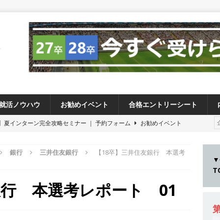
就活ノウハウ
お勧めイベント
合格エントリーシート
卒 】夏インターン完全攻略セミナー ｜ 予約フォーム
お勧めイベント
卒 ≫アスキヤリ個人相談｜予約フォーム
お勧めイベント
銀行
三井住友銀行
【18卒】三井住友銀行 本選考
27卒 ≫ 今すぐ受けられる優良企業一覧（26社）
体育会積極採用企業
▼
28卒 】 今すぐ受けられる優良企業一覧（15社）
体育会積極採用企業
銀行 本選考レポート 01
卒 ｜ カプコンが体育会学生を求めアスキヤリ限定イベント開催!! 】 世界
る日本屈指のゲームメーカー ｜ 9期連続の最高益・11期連続の10%以
第