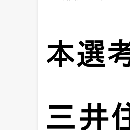
上営業増益を達成 ｜ プライ
[ 2026年5月15日 ]
【 28卒
年収1,631万円 ｜ 設立以
体育会積極採用企業
[ 2026年5月15日 ]
【 28
グループ企業 ｜ 日本トッ
手グループとしての安定性バツグ
ツ・コンサルティング
体
[ 2026年5月14日 ]
【 28
速く、高い成長を求める人に
めたパイオニア企業 ｜ CARTA
[ 2026年5月14日 ]
【 28
機関向け広告・人材営業 ｜