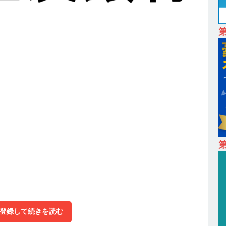
24日 ｜ ギミック
体育会積極採用企業
卒 ｜ 不動産・営業を知れる仕事体験開催 】大阪勤務・転勤なし ｜ 関西
｜ マンション販売戸数近畿圏第3位 ｜ 初任給30万+手当、1年目で年
間休日120～125日 ｜ エスリード
体育会積極採用企業
卒 ｜ 30分のオンライン業界研究・企業説明会 】 世界最大級の金融サー
理店営業 ｜ 20代で年収1,000万円目指せる ｜ 賞与年4回・年間休日120
体育会積極採用企業
卒｜営業職向けオープンカンパニー 】世界トップシェアの半導体技術を
間休日129日・土日祝完全休み ｜ 売上高1,138億円 ｜ プライム上場
第
採用企業
 ｜ 適性検査合否免除・面接確約!! ｜ 1dayインターンあり 】 東京勤務
産投資市場東京で投資住宅販売をリードする企業 ｜ 土地仕入れから物件
09万 ｜ 年間休日130日・土日祝完全休み ｜ スタンダード上場 ｜ 明
登録して続きを読む
会積極採用企業