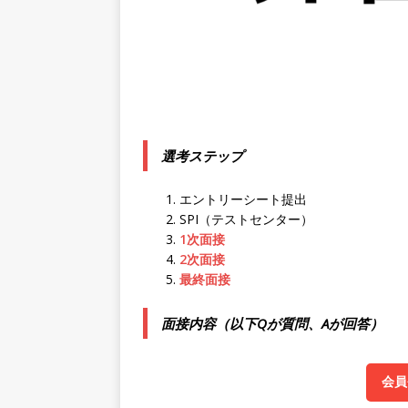
｜ 土日祝休み ｜ 年間休日1
[ 2026年5月14日 ]
【 28
知名度抜群の総合不動産会社 
収1,000万も目指せる ｜ 年
[ 2026年5月14日 ]
【 28
選考ステップ
ビス機関 ｜ BtoBtoCの代
日以上 ｜ ジブラルタ生命
エントリーシート提出
[ 2026年5月14日 ]
【 28
SPI（テストセンター）
1次面接
持つグローバルメーカー ｜ 年
2次面接
最終面接
｜ 新電元工業
体育会積極
[ 2026年5月14日 ]
【 28卒
面接内容（以下Qが質問、Aが回答）
限定 ｜ 世界No.1の不動
販売までを担う ｜ 平均年収8
会員
豊エンタープライズ
体育