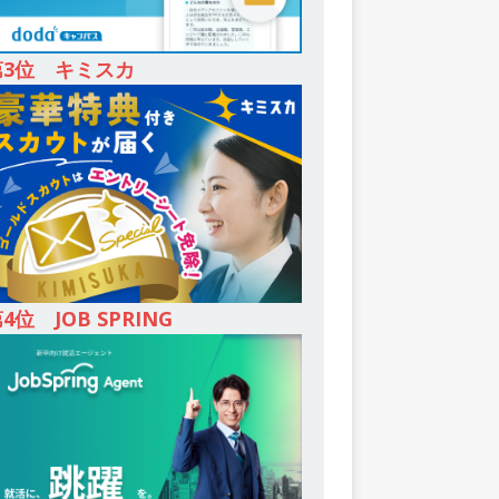
第3位 キミスカ
4位 JOB SPRING