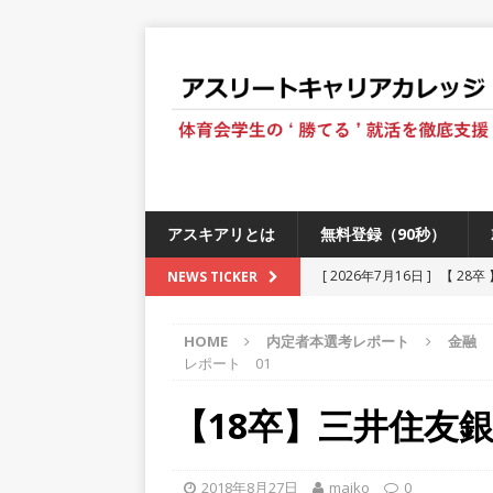
アスキアリとは
無料登録（90秒）
[ 2026年7月16日 ]
【 28
NEWS TICKER
[ 2026年6月13日 ]
≪ 27
HOME
内定者本選考レポート
金融
[ 2026年5月17日 ]
≪ 20
レポート 01
[ 2026年5月16日 ]
【 20
【18卒】三井住友
[ 2026年5月15日 ]
【 28
230以上の国・地域で愛され
2018年8月27日
maiko
0