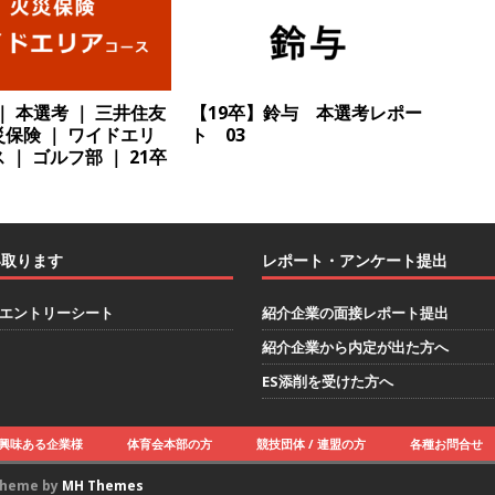
卒 ｜ 建築プロセスの一部を体験できるイベント開催 】香川・大阪勤務
的な存在感を誇る総合建設会社（ゼネコン） ｜ 充実の福利厚生・資格
｜ 年間休日123日 ｜ 創立以来74年間黒字経営 ｜ 合田工務店
体育
 ｜ 本選考 ｜ 三井住友
【19卒】鈴与 本選考レポー
保険 ｜ ワイドエリ
ト 03
 ｜ ゴルフ部 ｜ 21卒
卒 ｜ 愛知勤務・転勤なし 】 自動車生産に欠かせない部品を独自のノウ
で唯一一貫生産する鋼材加工メーカー ｜ 幅広くマルチに活躍する人
住宅手当有 ｜ スチールテック
体育会積極採用企業
い取ります
レポート・アンケート提出
卒 ｜ ES・適性検査自動合格で一次確約!! ≫説明会最終開催!｜ 整形外科・
エントリーシート
紹介企業の面接レポート提出
製薬メーカー ｜ 1人1人に合わせたキャリアを築ける可能性あり ｜
紹介企業から内定が出た方へ
制 ｜ 創業87年 ｜ 日本臓器製薬
体育会積極採用企業
ES添削を受けた方へ
卒 ≫ 大手医薬品や食品メーカー向けに世界から輸入した生薬・漢方原材
 業界トップクラスのシェア ｜ 財務基盤の安定感バツグン ｜ 日本粉
興味ある企業様
体育会本部の方
競技団体 / 連盟の方
各種お問合せ
業
Theme by
MH Themes