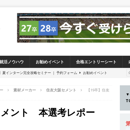
就活ノウハウ
お勧めイベント
合格エントリーシート
卒 】夏インターン完全攻略セミナー ｜ 予約フォーム
お勧めイベント
卒 ≫アスキヤリ個人相談｜予約フォーム
お勧めイベント
ー
素材メーカー
住友大阪セメント
【19卒】住友
27卒 ≫ 今すぐ受けられる優良企業一覧（27社）
体育会積極採用企業
▼
28卒 】 今すぐ受けられる優良企業一覧（14社）
体育会積極採用企業
セメント 本選考レポー
卒 ｜ カプコンが体育会学生を求めアスキヤリ限定イベント開催!! 】 世界
る日本屈指のゲームメーカー ｜ 9期連続の最高益・11期連続の10%以
第