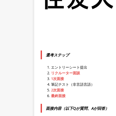
｜ 土日祝休み ｜ 年間休日1
[ 2026年5月14日 ]
【 28
知名度抜群の総合不動産会社 
収1,000万も目指せる ｜ 年
[ 2026年5月14日 ]
【 28
ビス機関 ｜ BtoBtoCの代
日以上 ｜ ジブラルタ生命
選考ステップ
[ 2026年5月14日 ]
【 28
エントリーシート提出
日129日・土日祝完全休み ｜
リクルーター面談
1次面接
企業
筆記テスト（非言語言語）
[ 2026年5月14日 ]
【 28卒
2次面接
最終面接
業界の知識・スキルを身に付
課題を解決 ｜ 土日祝完全休
面接内容（以下Qが質問、Aが回答）
[ 2026年5月14日 ]
【 28