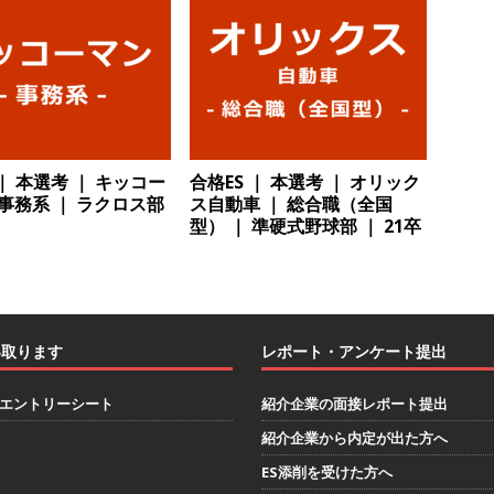
で唯一一貫生産する鋼材加工メーカー ｜ 幅広くマルチに活躍する人
住宅手当有 ｜ スチールテック
体育会積極採用企業
卒 ｜ ES・適性検査自動合格で一次確約!! ≫ 整形外科・疼痛領域から信頼
1人1人に合わせたキャリアを築ける可能性あり ｜ 年間休日127日・完
｜ 日本臓器製薬
体育会積極採用企業
 ｜ 本選考 ｜ キッコー
合格ES ｜ 本選考 ｜ オリック
 事務系 ｜ ラクロス部
ス自動車 ｜ 総合職（全国
卒 ≫ 大手医薬品や食品メーカー向けに世界から輸入した生薬・漢方原材
型） ｜ 準硬式野球部 ｜ 21卒
 業界トップクラスのシェア ｜ 財務基盤の安定感バツグン ｜ 日本粉
業
会学生限定 】 企業の詳細分析 AI活用アスキヤリセミナー ｜ 周りと差
い取ります
レポート・アンケート提出
ーム
お勧めイベント
会学生限定 】何から始める？就活準備まるわかりアスキヤリセミナ
エントリーシート
紹介企業の面接レポート提出
勧めイベント
紹介企業から内定が出た方へ
ES添削を受けた方へ
会学生限定 】人事が教える後悔しない企業選びアスキヤリセミナー ｜