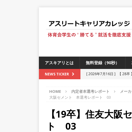
アスキアリとは
無料登録（90秒）
[ 2026年7月16日 ]
【 28
NEWS TICKER
[ 2026年6月13日 ]
≪ 27
HOME
内定者本選考レポート
メーカ
[ 2026年5月17日 ]
≪ 20
大阪セメント 本選考レポート 03
[ 2026年5月16日 ]
【 20
【19卒】住友大阪
[ 2026年5月15日 ]
【 28
ト 03
230以上の国・地域で愛され