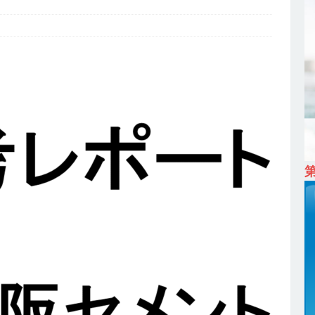
ム上場 ｜ カプコン
体育会積極採用企業
 ｜ 早期選考直結型のインターン!! 】 M&A仲介業 ｜ 入社2年目の参考
降連続売上増 ｜ 土日祝完全休み ｜ プライム上場 ｜ M&A総合研究所
卒 ｜ インターンシップ参加者は書類選考・一次面接免除 】 M&A総研の
プレベルの企業へ幅広いコンサルを行う ｜ スタートアップの成長性×大
ン ｜ 年収500万スタート ｜ 土日祝休み ｜ 東京勤務 ｜ クオン
育会積極採用企業
卒 】 NTTドコモグループと電通グループの傘下 ｜ 初任給40万 ｜ 人より
は超魅力的な挑戦環境!! ｜ 日本で初めてインターネット広告事業を始
 HOLDINGS
体育会積極採用企業
卒 ｜ 体験型インターンシップ 】スタンダード上場 ｜ 業界No.1 企業医療
 未経験からコンサル、マーケティング、ブランディングが経験できる