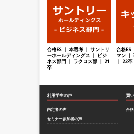
ハウで素材から生産まで国内
財に成長することが可能 ｜ 
[ 2026年5月11日 ]
≪ 27
の厚い老舗製薬メーカー ｜ 
全週休2日制 ｜ 創業87年 
合格ES ｜ 本選考 ｜ サントリ
合格ES
ーホールディングス ｜ ビジ
マン ｜
[ 2026年5月10日 ]
≪ 27
ネス部門 ｜ ラクロス部 ｜ 21
｜ 22卒
卒
料を提供する老舗メーカー ｜
末薬品
体育会積極採用企
[ 2026年1月26日 ]
【 体育
利用学生の声
買
をつけられる!! ｜ 予約フォ
[ 2026年1月13日 ]
【 体育
内定者の声
合格
ー！ ｜ 予約フォーム
お
セミナー参加者の声
[ 2026年1月12日 ]
【 体育