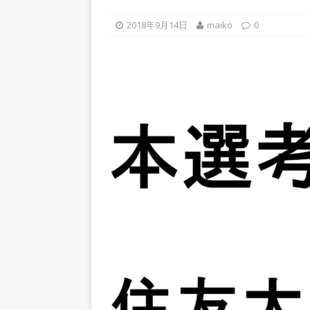
上営業増益を達成 ｜ プライ
2018年9月14日
maiko
0
[ 2026年5月15日 ]
【 28卒
年収1,631万円 ｜ 設立以
体育会積極採用企業
[ 2026年5月15日 ]
【 28
グループ企業 ｜ 日本トッ
手グループとしての安定性バツグ
ツ・コンサルティング
体
[ 2026年5月14日 ]
【 28
速く、高い成長を求める人に
めたパイオニア企業 ｜ CARTA
[ 2026年5月14日 ]
【 28
機関向け広告・人材営業 ｜