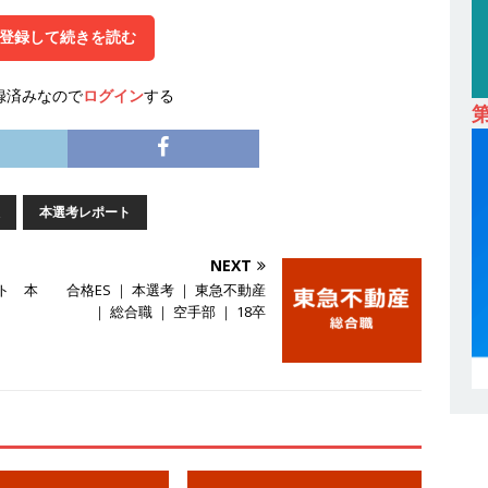
 ｜ 設立から毎年黒字経営。売上は常に右肩上がり ｜ 未経験から営業
登録して続きを読む
指せる環境 ｜ オイシル
体育会積極採用企業
録済みなので
ログイン
する
卒 ｜ トップ企業内定の登竜門!! 満足度98％のインターン 】 東京勤務・
もOK ｜ 新卒の3年以内昇進率91％ ｜ IT社会の今まさに求められてい
目で1,000万円越え目指せる!! ｜ データX
体育会積極採用企業
本選考レポート
卒 ｜ 仕事の全容を知れるオープンカンパニー 】 大林グループ ｜ 全国規
ブコン ｜ 環境保全や脱炭素社会の実現にも貢献 ｜ 初任給28万+各
NEXT
ト 本
合格ES ｜ 本選考 ｜ 東急不動産
 オーク設備工業
体育会積極採用企業
｜ 総合職 ｜ 空手部 ｜ 18卒
卒 ｜ 建築プロセスの一部を体験できるイベント開催 】香川・大阪勤務
的な存在感を誇る総合建設会社（ゼネコン） ｜ 充実の福利厚生・資格
｜ 年間休日123日 ｜ 創立以来74年間黒字経営 ｜ 合田工務店
体育
卒 ｜ 愛知勤務・転勤なし 】 自動車生産に欠かせない部品を独自のノウ