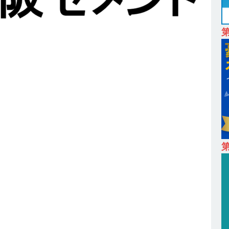
24日 ｜ ギミック
体育会積極採用企業
卒 ｜ 不動産・営業を知れる仕事体験開催 】大阪勤務・転勤なし ｜ 関西
｜ マンション販売戸数近畿圏第3位 ｜ 初任給30万+手当、1年目で年
間休日120～125日 ｜ エスリード
体育会積極採用企業
卒 ｜ 30分のオンライン業界研究・企業説明会 】 世界最大級の金融サー
理店営業 ｜ 20代で年収1,000万円目指せる ｜ 賞与年4回・年間休日120
体育会積極採用企業
卒 】世界トップシェアの半導体技術を持つグローバルメーカー ｜ 年間休
 売上高1,138億円 ｜ プライム上場 ｜ 新電元工業
体育会積極採用
第
 ｜ 東京勤務・転勤なし ｜ 文理不問 】 7期連続200％増収!! ｜ 様々な
けることが可能 ｜ データ分析のエキスパートとしてクライアントの
み ｜ データアナリティクスラボ
体育会積極採用企業
卒 ｜ 東京勤務・転勤なし 】 食品・生鮮業界に特化した人材紹介サービ