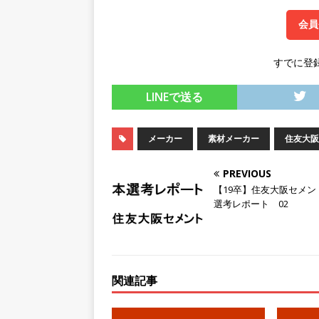
スを提供するベンチャー企業
会員
として成長・収入アップが目
すでに登
[ 2026年5月13日 ]
【 28
転勤なし ｜ 文系IT未経験で
LINEで送る
るベンチャー企業 ｜ 新卒2年
メーカー
素材メーカー
住友大阪
[ 2026年5月13日 ]
【 28
模の重要施設の建設に携わるサ
PREVIOUS
【19卒】住友大阪セメン
手当 ｜ 年間休日125日 ｜
選考レポート 02
[ 2026年5月13日 ]
【 28
｜ 四国・関東エリアで圧倒
手当・資格取得支援制度あり 
関連記事
会積極採用企業
[ 2026年5月12日 ]
【 28