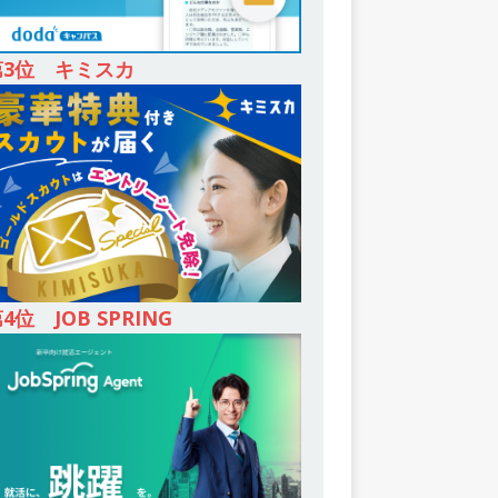
第3位 キミスカ
4位 JOB SPRING