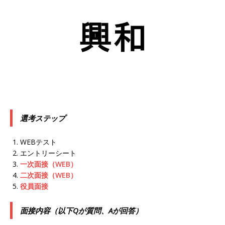
以上営業増益を達成 ｜ プライム上場 ｜ カプコン
体育会積極採用企業
[ 2026年5月15日 ]
【 28卒 ｜ 早期選考直結型の
インターン!! 】 M&A仲介業 ｜ 入社2年目の参考
年収1,631万円 ｜ 設立以降連続売上増 ｜ 土日祝
完全休み ｜ プライム上場 ｜ M&A総合研究所
選考ステップ
体育会積極採用企業
[ 2026年5月15日 ]
【 28卒 ｜ インターンシップ
WEBテスト
エントリーシート
参加者は書類選考・一次面接免除 】 M&A総研の
一次面接（WEB）
グループ企業 ｜ 日本トップレベルの企業へ幅広
二次面接（WEB）
役員面接
いコンサルを行う ｜ スタートアップの成長性×
大手グループとしての安定性バツグン ｜ 年収
面接内容（以下Qが質問、Aが回答）
500万スタート ｜ 土日祝休み ｜ 東京勤務 ｜ ク