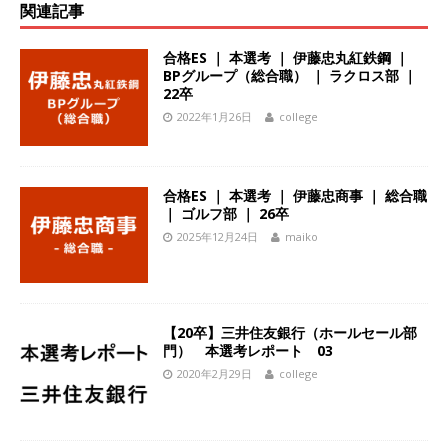
関連記事
体育会積極採用企業
[ 2026年5月14日 ]
【 28卒 ｜ 不動産・営業を知
合格ES ｜ 本選考 ｜ 伊藤忠丸紅鉄鋼 ｜
BPグループ（総合職） ｜ ラクロス部 ｜
れる仕事体験開催 】大阪勤務・転勤なし ｜ 関西
22卒
2022年1月26日
college
知名度抜群の総合不動産会社 ｜ マンション販売
戸数近畿圏第3位 ｜ 初任給30万+手当、1年目で
年収1,000万も目指せる ｜ 年間休日120～125日
合格ES ｜ 本選考 ｜ 伊藤忠商事 ｜ 総合職
｜ ゴルフ部 ｜ 26卒
｜ エスリード
体育会積極採用企業
2025年12月24日
maiko
[ 2026年5月14日 ]
【 28卒 ｜ 30分のオンライン
業界研究・企業説明会 】 世界最大級の金融サー
ビス機関 ｜ BtoBtoCの代理店営業 ｜ 20代で年
【20卒】三井住友銀行（ホールセール部
門） 本選考レポート 03
収1,000万円目指せる ｜ 賞与年4回・年間休日
2020年2月29日
college
120日以上 ｜ ジブラルタ生命
体育会積極採用
企業