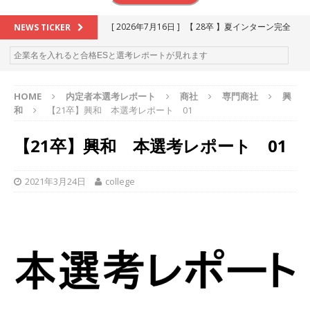
[ 2026年7月16日 ]
【 28卒 】夏インターン完全
NEWS TICKER
攻略セミナー ｜ 予約フォーム
お勧めイベン
ト
HOME
内定者本選考レポート
商社
専門商社
興
[ 2026年6月13日 ]
≪ 27卒 ≫アスキヤリ個人相
和
【21卒】興和 本選考レポート 01
談｜予約フォーム
お勧めイベント
【21卒】興和 本選考レポート 01
[ 2026年5月17日 ]
≪ 2027卒 ≫ 今すぐ受けられ
る優良企業一覧（27社）
体育会積極採用企業
2021年3月24日
college
[ 2026年5月16日 ]
【 2028卒 】 今すぐ受けられ
る優良企業一覧（14社）
体育会積極採用企業
[ 2026年5月15日 ]
【 28卒 ｜ カプコンが体育会
学生を求めアスキヤリ限定イベント開催!! 】 世界
230以上の国・地域で愛される日本屈指のゲーム
メーカー ｜ 9期連続の最高益・11期連続の10%