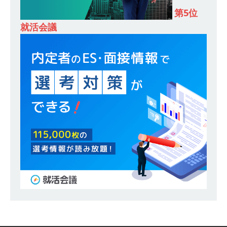
第5位
財に成長することが可能 ｜ 住宅手当有 ｜ スチー
就活会議
ルテック
体育会積極採用企業
[ 2026年5月11日 ]
≪ 27卒 ｜ ES・適性検査自動
合格で一次確約!! ≫説明会最終開催!｜ 整形外
科・疼痛領域から信頼の厚い老舗製薬メーカー
｜ 1人1人に合わせたキャリアを築ける可能性あ
り ｜ 年間休日127日・完全週休2日制 ｜ 創業87
年 ｜ 日本臓器製薬
体育会積極採用企業
[ 2026年5月10日 ]
≪ 27卒 ≫ 大手医薬品や食品
メーカー向けに世界から輸入した生薬・漢方原材
料を提供する老舗メーカー ｜ 業界トップクラス
のシェア ｜ 財務基盤の安定感バツグン ｜ 日本粉
末薬品
体育会積極採用企業