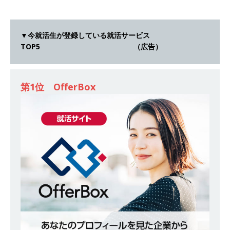
[ 2026年5月14日 ]
【 28卒 】世界トップシェア
の半導体技術を持つグローバルメーカー ｜ 年間
▼今就活生が登録している就活サービス
休日129日・土日祝完全休み ｜ 売上高1,138億円
TOP5 （広告）
｜ プライム上場 ｜ 新電元工業
体育会積極採
用企業
第1位 OfferBox
[ 2026年5月14日 ]
【 28卒 ｜ 東京勤務・転勤な
し ｜ 文理不問 】 7期連続200％増収!! ｜ 様々な
業界の知識・スキルを身に付けることが可能 ｜
データ分析のエキスパートとしてクライアントの
課題を解決 ｜ 土日祝完全休み ｜ データアナリテ
ィクスラボ
体育会積極採用企業
[ 2026年5月14日 ]
【 28卒 ｜ 東京勤務・転勤な
し 】 食品・生鮮業界に特化した人材紹介サービ