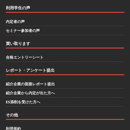
[ 2026年1月26日 ]
【 体育会学生限定 】 企業の
利用学生の声
詳細分析 AI活用アスキヤリセミナー ｜ 周りと差
内定者の声
をつけられる!! ｜ 予約フォーム
お勧めイベン
セミナー参加者の声
ト
買い取ります
[ 2026年1月13日 ]
【 体育会学生限定 】何から
始める？就活準備まるわかりアスキヤリセミナ
合格エントリーシート
ー！ ｜ 予約フォーム
お勧めイベント
レポート・アンケート提出
[ 2026年1月12日 ]
【 体育会学生限定 】人事が
紹介企業の面接レポート提出
教える後悔しない企業選びアスキヤリセミナー
紹介企業から内定が出た方へ
｜ 予約フォーム
お勧めイベント
ES添削を受けた方へ
[ 2026年1月9日 ]
（終了）【 28卒 ｜ 文理不問
その他
｜ 5/16＠zoom 】 世界・国内トップレベル企業
多数参加!! ｜ 1日で最大12社！効率的に業界研究
利用規約