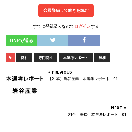
オンツ・コンサルティング
体育会積極採用企
会員登録して続きを読む
業
すでに登録済みなので
ログイン
する
[ 2026年5月14日 ]
【 28卒 】 NTTドコモグルー
プと電通グループの傘下 ｜ 初任給40万 ｜ 人よ
LINEで送る
り速く、高い成長を求める人には超魅力的な挑戦
商社
専門商社
本選考レポート
興和
環境!! ｜ 日本で初めてインターネット広告事業を
始めたパイオニア企業 ｜ CARTA HOLDINGS
PREVIOUS
体育会積極採用企業
【21卒】岩谷産業 本選考レポート 01
[ 2026年5月14日 ]
【 28卒 ｜ 体験型インターン
シップ 】スタンダード上場 ｜ 業界No.1 企業医
NEXT
療機関向け広告・人材営業 ｜ 未経験からコンサ
【21卒】兼松 本選考レポート 01
ル、マーケティング、ブランディングが経験でき
る ｜ 土日祝休み ｜ 年間休日124日 ｜ ギミック