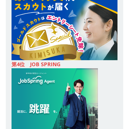
全や脱炭素社会の実現にも貢献 ｜ 初任給28万
+各手当 ｜ 年間休日125日 ｜ オーク設備工業
体育会積極採用企業
[ 2026年5月13日 ]
【 28卒 ｜ 建築プロセスの一
部を体験できるイベント開催 】香川・大阪勤務
｜ 四国・関東エリアで圧倒的な存在感を誇る総
合建設会社（ゼネコン） ｜ 充実の福利厚生・資
第4位 JOB SPRING
格手当・資格取得支援制度あり ｜ 年間休日123
日 ｜ 創立以来74年間黒字経営 ｜ 合田工務店
体育会積極採用企業
[ 2026年5月12日 ]
【 28卒 ｜ 愛知勤務・転勤な
し 】 自動車生産に欠かせない部品を独自のノウ
ハウで素材から生産まで国内で唯一一貫生産する
鋼材加工メーカー ｜ 幅広くマルチに活躍する人