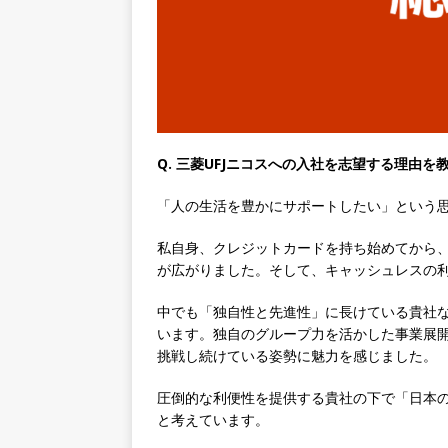
専門商社 ｜ 大手メーカーと
ゴー
体育会積極採用企業
[ 2026年5月14日 ]
【 28
速く、高い成長を求める人に
めたパイオニア企業 ｜ CARTA
Q. 三菱UFJニコスへの入社を志望する理由を
[ 2026年5月14日 ]
【 28
機関向け広告・人材営業 ｜
「人の生活を豊かにサポートしたい」という
｜ 土日祝休み ｜ 年間休日1
私自身、クレジットカードを持ち始めてから
が広がりました。そして、キャッシュレスの
[ 2026年5月14日 ]
【 28
知名度抜群の総合不動産会社 
中でも「独自性と先進性」に長けている貴社
います。独自のグループ力を活かした事業展
収1,000万も目指せる ｜ 年
挑戦し続けている姿勢に魅力を感じました。
[ 2026年5月14日 ]
【 28
圧倒的な利便性を提供する貴社の下で「日本
ビス機関 ｜ BtoBtoCの代
と考えています。
日以上 ｜ ジブラルタ生命