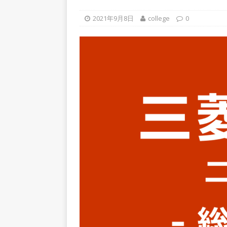
上営業増益を達成 ｜ プライ
2021年9月8日
college
0
[ 2026年5月15日 ]
【 28卒
年収1,631万円 ｜ 設立以
体育会積極採用企業
[ 2026年5月15日 ]
【 28
グループ企業 ｜ 日本トッ
手グループとしての安定性バツグ
ツ・コンサルティング
体
[ 2026年5月14日 ]
【 28卒
50％以上の製品保有!! ｜
部品製造メーカー ｜ 賞与前
用企業
[ 2026年5月14日 ]
【 28