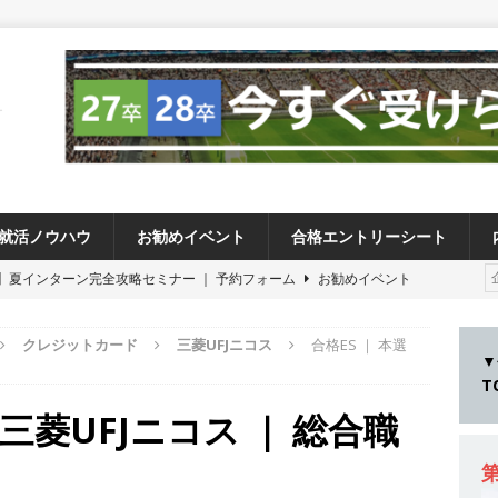
就活ノウハウ
お勧めイベント
合格エントリーシート
卒 】夏インターン完全攻略セミナー ｜ 予約フォーム
お勧めイベント
卒 ≫アスキヤリ個人相談｜予約フォーム
お勧めイベント
クレジットカード
三菱UFJニコス
合格ES ｜ 本選
27卒 ≫ 今すぐ受けられる優良企業一覧（26社）
体育会積極採用企業
▼
28卒 】 今すぐ受けられる優良企業一覧（18社）
体育会積極採用企業
 三菱UFJニコス ｜ 総合職
卒 ｜ カプコンが体育会学生を求めアスキヤリ限定イベント開催!! 】 世界
る日本屈指のゲームメーカー ｜ 9期連続の最高益・11期連続の10%以
第