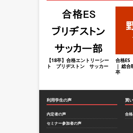
としてクライアントの課題を
採用企業
[ 2026年5月14日 ]
【 28
スを提供するベンチャー企業
として成長・収入アップが目
[ 2026年5月13日 ]
【 28
【18卒】合格エントリーシー
合格ES
ト ブリヂストン サッカー
｜ 総合
転勤なし ｜ 文系IT未経験で
卒
るベンチャー企業 ｜ 新卒2年
[ 2026年5月13日 ]
【 28
模の重要施設の建設に携わるサ
利用学生の声
買
手当 ｜ 年間休日125日 ｜
内定者の声
合格
[ 2026年5月13日 ]
【 28
セミナー参加者の声
｜ 四国・関東エリアで圧倒