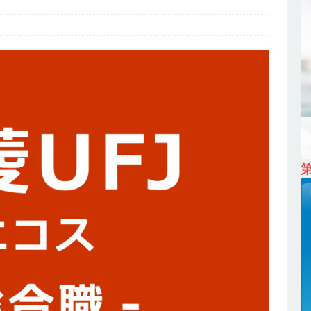
ム上場 ｜ カプコン
体育会積極採用企業
 ｜ 早期選考直結型のインターン!! 】 M&A仲介業 ｜ 入社2年目の参考
降連続売上増 ｜ 土日祝完全休み ｜ プライム上場 ｜ M&A総合研究所
卒 ｜ インターンシップ参加者は書類選考・一次面接免除 】 M&A総研の
プレベルの企業へ幅広いコンサルを行う ｜ スタートアップの成長性×大
ン ｜ 年収500万スタート ｜ 土日祝休み ｜ 東京勤務 ｜ クオン
育会積極採用企業
 ｜ ES自動合格!! 】 文理不問 ｜ 世界中のシェア約80％・国内シェア
 一眼レフ大手メーカー全てと取引する国内トップシェアのマグネシウム
年度実績6.5ヵ月・平均6ヶ月以上 ｜ ミツワ電機工業
体育会積極採
卒 ｜ 書類選考自動合格!! 】 需要が伸び続ける安定したリフォーム業界の