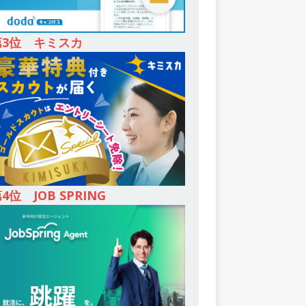
第3位 キミスカ
4位 JOB SPRING