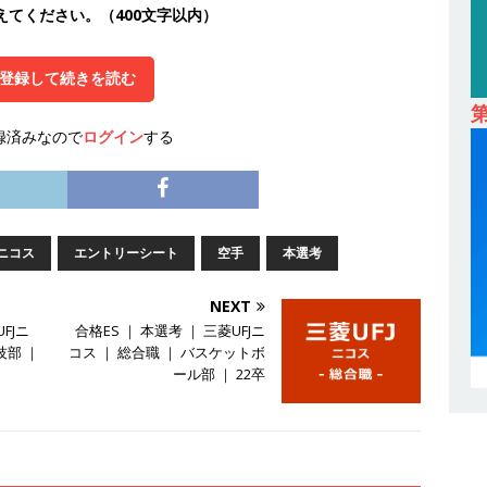
えてください。（400文字以内）
卒｜営業職向けオープンカンパニー 】世界トップシェアの半導体技術を
間休日129日・土日祝完全休み ｜ 売上高1,138億円 ｜ プライム上場
登録して続きを読む
採用企業
録済みなので
ログイン
する
 ｜ 適性検査合否免除・面接確約!! ｜ 1dayインターンあり 】 東京勤務
産投資市場東京で投資住宅販売をリードする企業 ｜ 土地仕入れから物件
09万 ｜ 年間休日130日・土日祝完全休み ｜ スタンダード上場 ｜ 明
会積極採用企業
Jニコス
エントリーシート
空手
本選考
 ｜ 適性検査合否免除・面接確約!! ｜ 1dayインターンあり 】東京勤
NEXT
宅販売をリードする企業が手がける賃貸アパート・マンションの管理を
FJニ
合格ES ｜ 本選考 ｜ 三菱UFJニ
技部 ｜
コス ｜ 総合職 ｜ バスケットボ
 ｜ 不動産業ではレアな私服出社OK ｜ 土日祝完全休み ｜ スタンダー
ール部 ｜ 22卒
ズグループ ｜ 明豊プロパティーズ
体育会積極採用企業
卒 ｜ オープンカンパニー｜東京勤務・転勤なし ｜ 文理不問 】 7期連続
業界の知識・スキルを身に付けることが可能 ｜ データ分析のエキスパート