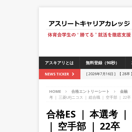
アスキアリとは
無料登録（90秒）
[ 2026年7月16日 ]
【 28
NEWS TICKER
[ 2026年6月13日 ]
≪ 27
HOME
合格エントリーシート
金融
[ 2026年5月17日 ]
≪ 20
考 ｜ 三菱UFJニコス ｜ 総合職 ｜ 空手部 ｜ 22卒
[ 2026年5月16日 ]
【 20
合格ES ｜ 本選考 ｜
[ 2026年5月15日 ]
【 28
｜ 空手部 ｜ 22卒
230以上の国・地域で愛され