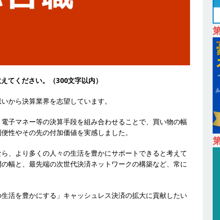
も取引多数!! ｜ 30歳までは個人の成績に関わらず昇給を約束 ｜ ソー
卒 】 NTTドコモグループと電通グループの傘下 ｜ 初任給40万 ｜ 人より
は超魅力的な挑戦環境!! ｜ 日本で初めてインターネット広告事業を始
 HOLDINGS
体育会積極採用企業
教えてください。（300文字以内）
卒 ｜ 体験型インターンシップ 】スタンダード上場 ｜ 業界No.1 企業医療
 未経験からコンサル、マーケティング、ブランディングが経験できる
思いから決算業界を志望しています。
24日 ｜ ギミック
体育会積極採用企業
、電子マネー等の決算手段を組み合わせることで、買い物の幅
利便性やその先の付加価値を実感しました。
卒 ｜ 不動産・営業を知れる仕事体験開催 】大阪勤務・転勤なし ｜ 関西
第
｜ マンション販売戸数近畿圏第3位 ｜ 初任給30万+手当、1年目で年
なら、より多くの人々の生活を豊かにサポートできると考えて
開の幅と、最先端の次世代決済ネットワークの構築など、常に
間休日120～125日 ｜ エスリード
体育会積極採用企業
卒 ｜ 30分のオンライン業界研究・企業説明会 】 世界最大級の金融サー
の生活を豊かにする」キャッシュレス決済の拡大に貢献したい
理店営業 ｜ 20代で年収1,000万円目指せる ｜ 賞与年4回・年間休日120
体育会積極採用企業