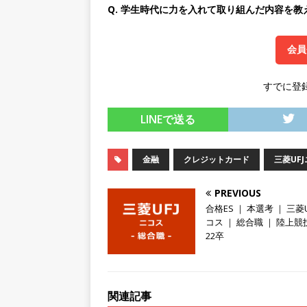
Q. 学生時代に力を入れて取り組んだ内容を教
[ 2026年5月14日 ]
【 28
持つグローバルメーカー ｜ 年
会員
｜ 新電元工業
体育会積極
すでに登
[ 2026年5月14日 ]
【 28卒
限定 ｜ 世界No.1の不動
LINEで送る
販売までを担う ｜ 平均年収8
豊エンタープライズ
体育
金融
クレジットカード
三菱UF
[ 2026年5月14日 ]
【 28卒
PREVIOUS
務・転勤なし ｜ 投資用住
合格ES ｜ 本選考 ｜ 三菱U
コス ｜ 総合職 ｜ 陸上競
行う ｜ 年間休日125日以上
22卒
ド上場 明豊エンタープライ
[ 2026年5月14日 ]
【 28
関連記事
200％増収!! ｜ 様々な