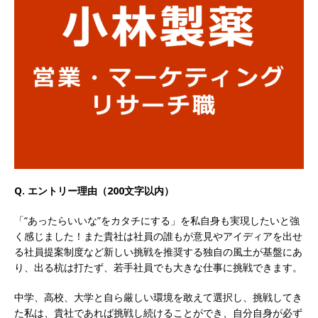
以上営業増益を達成 ｜ プライム上場 ｜ カプコン
体育会積極採用企業
[ 2026年5月15日 ]
【 28卒 ｜ 早期選考直結型の
インターン!! 】 M&A仲介業 ｜ 入社2年目の参考
年収1,631万円 ｜ 設立以降連続売上増 ｜ 土日祝
完全休み ｜ プライム上場 ｜ M&A総合研究所
体育会積極採用企業
Q. エントリー理由（200文字以内）
[ 2026年5月15日 ]
【 28卒 ｜ インターンシップ
参加者は書類選考・一次面接免除 】 M&A総研の
「“あったらいいな”をカタチにする」を私自身も実現したいと強
く感じました！また貴社は社員の誰もが意見やアイディアを出せ
グループ企業 ｜ 日本トップレベルの企業へ幅広
る社員提案制度など新しい挑戦を推奨する独自の風土が基盤にあ
いコンサルを行う ｜ スタートアップの成長性×
り、出る杭は打たず、若手社員でも大きな仕事に挑戦できます。
大手グループとしての安定性バツグン ｜ 年収
中学、高校、大学と自ら厳しい環境を敢えて選択し、挑戦してき
た私は、貴社であれば挑戦し続けることができ、自分自身が必ず
500万スタート ｜ 土日祝休み ｜ 東京勤務 ｜ ク