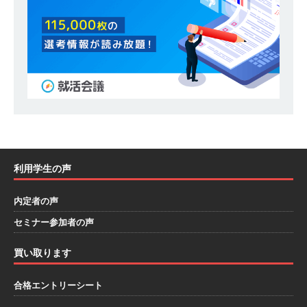
模の重要施設の建設に携わるサブコン ｜ 環境保
全や脱炭素社会の実現にも貢献 ｜ 初任給28万
+各手当 ｜ 年間休日125日 ｜ オーク設備工業
体育会積極採用企業
[ 2026年5月13日 ]
【 28卒 ｜ 建築プロセスの一
部を体験できるイベント開催 】香川・大阪勤務
｜ 四国・関東エリアで圧倒的な存在感を誇る総
利用学生の声
合建設会社（ゼネコン） ｜ 充実の福利厚生・資
内定者の声
格手当・資格取得支援制度あり ｜ 年間休日123
セミナー参加者の声
日 ｜ 創立以来74年間黒字経営 ｜ 合田工務店
体育会積極採用企業
買い取ります
[ 2026年5月12日 ]
【 28卒 ｜ 愛知勤務・転勤な
合格エントリーシート
し 】 自動車生産に欠かせない部品を独自のノウ