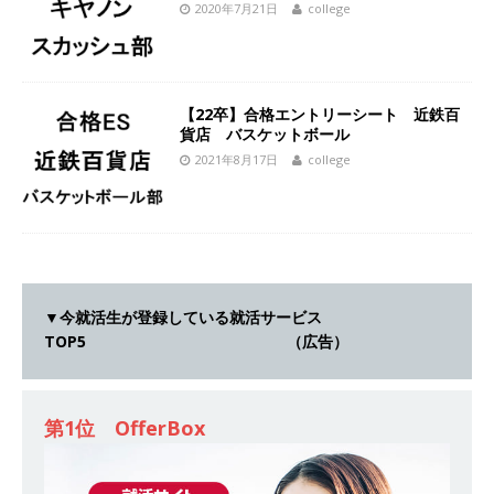
2020年7月21日
college
[ 2026年5月14日 ]
【 28卒 ｜ 不動産・営業を知
れる仕事体験開催 】大阪勤務・転勤なし ｜ 関西
知名度抜群の総合不動産会社 ｜ マンション販売
【22卒】合格エントリーシート 近鉄百
戸数近畿圏第3位 ｜ 初任給30万+手当、1年目で
貨店 バスケットボール
2021年8月17日
college
年収1,000万も目指せる ｜ 年間休日120～125日
｜ エスリード
体育会積極採用企業
[ 2026年5月14日 ]
【 28卒 ｜ 30分のオンライン
業界研究・企業説明会 】 世界最大級の金融サー
▼今就活生が登録している就活サービス
ビス機関 ｜ BtoBtoCの代理店営業 ｜ 20代で年
TOP5 （広告）
収1,000万円目指せる ｜ 賞与年4回・年間休日
120日以上 ｜ ジブラルタ生命
体育会積極採用
第1位 OfferBox
企業
[ 2026年5月14日 ]
【 28卒｜営業職向けオープ