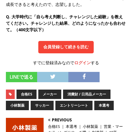
成長できると考えたので、志望しました。
オンツ・コンサルティング
体育会積極採用企
Q. 大学時代に「自ら考え判断し、チャレンジした経験」を教え
業
てください。チャレンジした結果、どのようになったかも合わせ
[ 2026年5月14日 ]
【 28卒 ｜ ES自動合格!! 】 文
て。（400文字以下）
理不問 ｜ 世界中のシェア約80％・国内シェア
会員登録して続きを読む
50％以上の製品保有!! ｜ 一眼レフ大手メーカー
全てと取引する国内トップシェアのマグネシウム
すでに登録済みなので
ログイン
する
部品製造メーカー ｜ 賞与前年度実績6.5ヵ月・平
LINEで送る
均6ヶ月以上 ｜ ミツワ電機工業
体育会積極採
用企業
合格ES
メーカー
消費財 / 日用品メーカー
[ 2026年5月14日 ]
【 28卒 ｜ 書類選考自動合
小林製薬
サッカー
エントリーシート
本選考
格!! 】 需要が伸び続ける安定したリフォーム業界
の専門商社 ｜ 大手メーカーとも取引多数!! ｜ 30
PREVIOUS
合格ES ｜ 本選考 ｜ 小林製薬 ｜ 営業・マー
歳までは個人の成績に関わらず昇給を約束 ｜ ソ