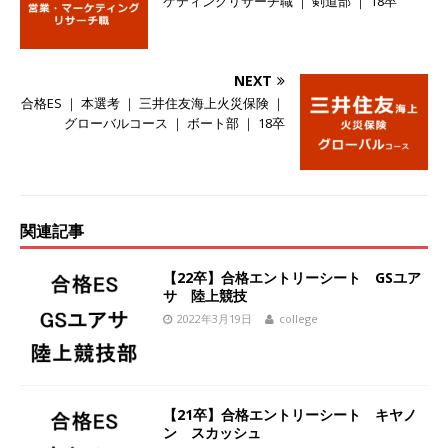
ケティングリサーチ職 ｜ 剣道部 ｜ 18卒
ーゴー
体育会積極採用企業
[ 2026年5月14日 ]
【 28卒 】 NTTドコモグルー
NEXT
プと電通グループの傘下 ｜ 初任給40万 ｜ 人よ
合格ES ｜ 本選考 ｜ 三井住友海上火災保険 ｜
グローバルコース ｜ ボート部 ｜ 18卒
り速く、高い成長を求める人には超魅力的な挑戦
環境!! ｜ 日本で初めてインターネット広告事業を
始めたパイオニア企業 ｜ CARTA HOLDINGS
体育会積極採用企業
関連記事
[ 2026年5月14日 ]
【 28卒 ｜ 体験型インターン
【22卒】合格エントリーシート GSユア
シップ 】スタンダード上場 ｜ 業界No.1 企業医
サ 陸上競技
2022年3月19日
college
療機関向け広告・人材営業 ｜ 未経験からコンサ
ル、マーケティング、ブランディングが経験でき
る ｜ 土日祝休み ｜ 年間休日124日 ｜ ギミック
【21卒】合格エントリーシート キヤノ
体育会積極採用企業
ン スカッシュ