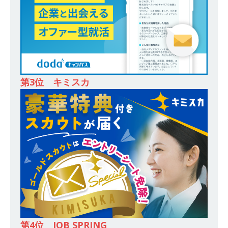
務・転勤なし ｜ 投資用住宅販売をリードする企
業が手がける賃貸アパート・マンションの管理を
行う ｜ 年間休日125日以上 ｜ 不動産業ではレア
な私服出社OK ｜ 土日祝完全休み ｜ スタンダー
ド上場 明豊エンタープライズグループ ｜ 明豊プ
第3位 キミスカ
ロパティーズ
体育会積極採用企業
[ 2026年5月14日 ]
【 28卒 ｜ オープンカンパニ
ー｜東京勤務・転勤なし ｜ 文理不問 】 7期連続
200％増収!! ｜ 様々な業界の知識・スキルを身に
付けることが可能 ｜ データ分析のエキスパート
としてクライアントの課題を解決 ｜ 土日祝完全
休み ｜ データアナリティクスラボ
体育会積
極採用企業
第4位 JOB SPRING
[ 2026年5月14日 ]
【 28卒 ｜ 東京勤務・転勤な