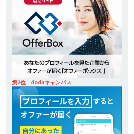
ンカンパニー 】世界トップシェアの半導体技術
を持つグローバルメーカー ｜ 年間休日129日・
土日祝完全休み ｜ 売上高1,138億円 ｜ プライム
上場 ｜ 新電元工業
体育会積極採用企業
[ 2026年5月14日 ]
【 28卒 ｜ 適性検査合否免
除・面接確約!! ｜ 1dayインターンあり 】 東京勤
務限定 ｜ 世界No.1の不動産投資市場東京で投資
住宅販売をリードする企業 ｜ 土地仕入れから物
第2位 dodaキャンパス
件販売までを担う ｜ 平均年収809万 ｜ 年間休日
130日・土日祝完全休み ｜ スタンダード上場 ｜
明豊エンタープライズ
体育会積極採用企業
[ 2026年5月14日 ]
【 28卒 ｜ 適性検査合否免
除・面接確約!! ｜ 1dayインターンあり 】東京勤