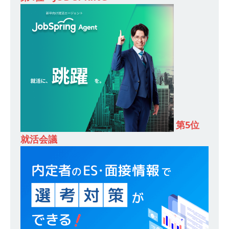
し 】 食品・生鮮業界に特化した人材紹介サービ
スを提供するベンチャー企業 ｜ 設立から毎年黒
字経営。売上は常に右肩上がり ｜ 未経験から営
業として成長・収入アップが目指せる環境 ｜ オ
イシル
体育会積極採用企業
[ 2026年5月13日 ]
【 28卒 ｜ トップ企業内定の
登竜門!! 満足度98％のインターン 】 東京勤務・
第5位
就活会議
転勤なし ｜ 文系IT未経験でもOK ｜ 新卒の3年以
内昇進率91％ ｜ IT社会の今まさに求められてい
るベンチャー企業 ｜ 新卒2年目で1,000万円越え
目指せる!! ｜ データX
体育会積極採用企業
[ 2026年5月13日 ]
【 28卒 ｜ 仕事の全容を知れ
るオープンカンパニー 】 大林グループ ｜ 全国規