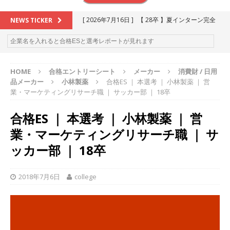
[ 2026年7月16日 ]
【 28卒 】夏インターン完全
NEWS TICKER
攻略セミナー ｜ 予約フォーム
お勧めイベン
ト
HOME
合格エントリーシート
メーカー
消費財 / 日用
[ 2026年6月13日 ]
≪ 27卒 ≫アスキヤリ個人相
品メーカー
小林製薬
合格ES ｜ 本選考 ｜ 小林製薬 ｜ 営
談｜予約フォーム
お勧めイベント
業・マーケティングリサーチ職 ｜ サッカー部 ｜ 18卒
[ 2026年5月17日 ]
≪ 2027卒 ≫ 今すぐ受けられ
合格ES ｜ 本選考 ｜ 小林製薬 ｜ 営
る優良企業一覧（26社）
体育会積極採用企業
業・マーケティングリサーチ職 ｜ サ
[ 2026年5月16日 ]
【 2028卒 】 今すぐ受けられ
ッカー部 ｜ 18卒
る優良企業一覧（18社）
体育会積極採用企業
2018年7月6日
college
[ 2026年5月15日 ]
【 28卒 ｜ カプコンが体育会
学生を求めアスキヤリ限定イベント開催!! 】 世界
230以上の国・地域で愛される日本屈指のゲーム
メーカー ｜ 9期連続の最高益・11期連続の10%