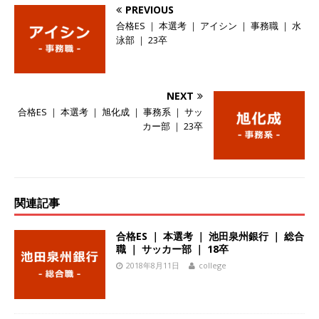
PREVIOUS
らず昇給を約束 ｜ ソーゴー
体育会積極採用
合格ES ｜ 本選考 ｜ アイシン ｜ 事務職 ｜ 水
企業
泳部 ｜ 23卒
[ 2026年5月14日 ]
【 28卒 】 NTTドコモグルー
プと電通グループの傘下 ｜ 初任給40万 ｜ 人よ
NEXT
り速く、高い成長を求める人には超魅力的な挑戦
合格ES ｜ 本選考 ｜ 旭化成 ｜ 事務系 ｜ サッ
カー部 ｜ 23卒
環境!! ｜ 日本で初めてインターネット広告事業を
始めたパイオニア企業 ｜ CARTA HOLDINGS
体育会積極採用企業
関連記事
[ 2026年5月14日 ]
【 28卒 ｜ 体験型インターン
シップ 】スタンダード上場 ｜ 業界No.1 企業医
合格ES ｜ 本選考 ｜ 池田泉州銀行 ｜ 総合
職 ｜ サッカー部 ｜ 18卒
療機関向け広告・人材営業 ｜ 未経験からコンサ
2018年8月11日
college
ル、マーケティング、ブランディングが経験でき
る ｜ 土日祝休み ｜ 年間休日124日 ｜ ギミック