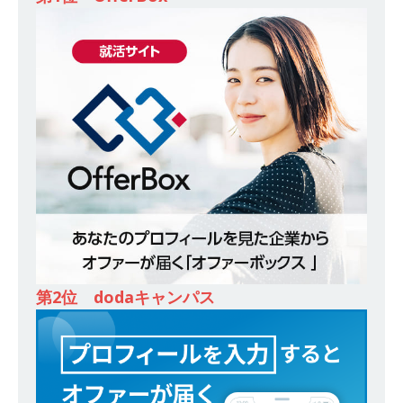
[ 2026年5月14日 ]
【 28卒｜営業職向けオープ
ンカンパニー 】世界トップシェアの半導体技術
を持つグローバルメーカー ｜ 年間休日129日・
土日祝完全休み ｜ 売上高1,138億円 ｜ プライム
上場 ｜ 新電元工業
体育会積極採用企業
[ 2026年5月14日 ]
【 28卒 ｜ 適性検査合否免
除・面接確約!! ｜ 1dayインターンあり 】 東京勤
務限定 ｜ 世界No.1の不動産投資市場東京で投資
住宅販売をリードする企業 ｜ 土地仕入れから物
件販売までを担う ｜ 平均年収809万 ｜ 年間休日
第2位 dodaキャンパス
130日・土日祝完全休み ｜ スタンダード上場 ｜
明豊エンタープライズ
体育会積極採用企業
[ 2026年5月14日 ]
【 28卒 ｜ 適性検査合否免