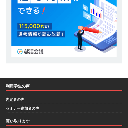
るオープンカンパニー 】 大林グループ ｜ 全国規
模の重要施設の建設に携わるサブコン ｜ 環境保
全や脱炭素社会の実現にも貢献 ｜ 初任給28万
+各手当 ｜ 年間休日125日 ｜ オーク設備工業
体育会積極採用企業
[ 2026年5月13日 ]
【 28卒 ｜ 建築プロセスの一
部を体験できるイベント開催 】香川・大阪勤務
｜ 四国・関東エリアで圧倒的な存在感を誇る総
合建設会社（ゼネコン） ｜ 充実の福利厚生・資
利用学生の声
格手当・資格取得支援制度あり ｜ 年間休日123
内定者の声
日 ｜ 創立以来74年間黒字経営 ｜ 合田工務店
セミナー参加者の声
体育会積極採用企業
買い取ります
[ 2026年5月12日 ]
【 28卒 ｜ 愛知勤務・転勤な