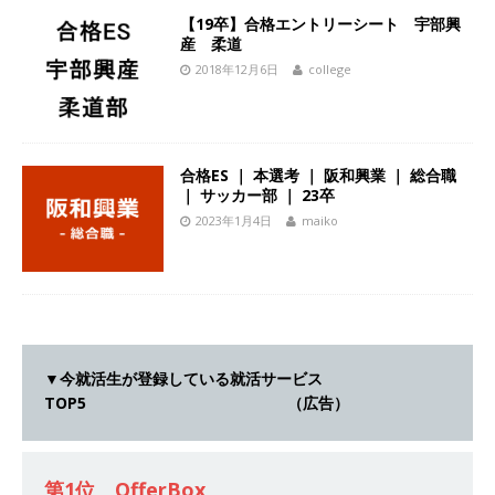
体育会積極採用企業
【19卒】合格エントリーシート 宇部興
産 柔道
[ 2026年5月14日 ]
【 28卒 ｜ 不動産・営業を知
2018年12月6日
college
れる仕事体験開催 】大阪勤務・転勤なし ｜ 関西
知名度抜群の総合不動産会社 ｜ マンション販売
戸数近畿圏第3位 ｜ 初任給30万+手当、1年目で
合格ES ｜ 本選考 ｜ 阪和興業 ｜ 総合職
｜ サッカー部 ｜ 23卒
年収1,000万も目指せる ｜ 年間休日120～125日
2023年1月4日
maiko
｜ エスリード
体育会積極採用企業
[ 2026年5月14日 ]
【 28卒 ｜ 30分のオンライン
業界研究・企業説明会 】 世界最大級の金融サー
ビス機関 ｜ BtoBtoCの代理店営業 ｜ 20代で年
▼今就活生が登録している就活サービス
収1,000万円目指せる ｜ 賞与年4回・年間休日
TOP5 （広告）
120日以上 ｜ ジブラルタ生命
体育会積極採用
企業
第1位 OfferBox