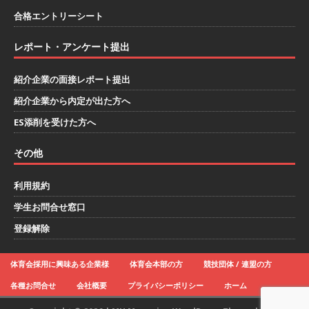
し 】 自動車生産に欠かせない部品を独自のノウ
合格エントリーシート
ハウで素材から生産まで国内で唯一一貫生産する
レポート・アンケート提出
鋼材加工メーカー ｜ 幅広くマルチに活躍する人
紹介企業の面接レポート提出
財に成長することが可能 ｜ 住宅手当有 ｜ スチー
紹介企業から内定が出た方へ
ルテック
体育会積極採用企業
ES添削を受けた方へ
[ 2026年5月11日 ]
≪ 27卒 ｜ ES・適性検査自動
その他
合格で一次確約!! ≫説明会最終開催!｜ 整形外
科・疼痛領域から信頼の厚い老舗製薬メーカー
利用規約
｜ 1人1人に合わせたキャリアを築ける可能性あ
学生お問合せ窓口
り ｜ 年間休日127日・完全週休2日制 ｜ 創業87
登録解除
年 ｜ 日本臓器製薬
体育会積極採用企業
体育会採用に興味ある企業様
体育会本部の方
競技団体 / 連盟の方
[ 2026年5月10日 ]
≪ 27卒 ≫ 大手医薬品や食品
各種お問合せ
会社概要
プライバシーポリシー
ホーム
メーカー向けに世界から輸入した生薬・漢方原材