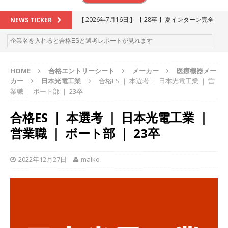
[ 2026年7月16日 ]
【 28卒 】夏インターン完全
NEWS TICKER
攻略セミナー ｜ 予約フォーム
お勧めイベン
ト
HOME
合格エントリーシート
メーカー
医療機器メー
[ 2026年6月13日 ]
≪ 27卒 ≫アスキヤリ個人相
カー
日本光電工業
合格ES ｜ 本選考 ｜ 日本光電工業 ｜ 営
談｜予約フォーム
お勧めイベント
業職 ｜ ボート部 ｜ 23卒
[ 2026年5月17日 ]
≪ 2027卒 ≫ 今すぐ受けられ
合格ES ｜ 本選考 ｜ 日本光電工業 ｜
る優良企業一覧（26社）
体育会積極採用企業
営業職 ｜ ボート部 ｜ 23卒
[ 2026年5月16日 ]
【 2028卒 】 今すぐ受けられ
る優良企業一覧（18社）
体育会積極採用企業
2022年12月27日
maiko
[ 2026年5月15日 ]
【 28卒 ｜ カプコンが体育会
学生を求めアスキヤリ限定イベント開催!! 】 世界
230以上の国・地域で愛される日本屈指のゲーム
メーカー ｜ 9期連続の最高益・11期連続の10%