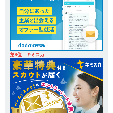
除・面接確約!! ｜ 1dayインターンあり 】東京勤
務・転勤なし ｜ 投資用住宅販売をリードする企
業が手がける賃貸アパート・マンションの管理を
行う ｜ 年間休日125日以上 ｜ 不動産業ではレア
な私服出社OK ｜ 土日祝完全休み ｜ スタンダー
ド上場 明豊エンタープライズグループ ｜ 明豊プ
ロパティーズ
体育会積極採用企業
第3位 キミスカ
[ 2026年5月14日 ]
【 28卒 ｜ オープンカンパニ
ー｜東京勤務・転勤なし ｜ 文理不問 】 7期連続
200％増収!! ｜ 様々な業界の知識・スキルを身に
付けることが可能 ｜ データ分析のエキスパート
としてクライアントの課題を解決 ｜ 土日祝完全
休み ｜ データアナリティクスラボ
体育会積
極採用企業