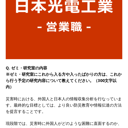
以上営業増益を達成 ｜ プライム上場 ｜ カプコン
体育会積極採用企業
[ 2026年5月15日 ]
【 28卒 ｜ 早期選考直結型の
インターン!! 】 M&A仲介業 ｜ 入社2年目の参考
年収1,631万円 ｜ 設立以降連続売上増 ｜ 土日祝
完全休み ｜ プライム上場 ｜ M&A総合研究所
体育会積極採用企業
Q. ゼミ・研究室の内容
※ゼミ・研究室にこれから入る方や入ったばかりの方は、これか
[ 2026年5月15日 ]
【 28卒 ｜ インターンシップ
ら行う予定の研究内容について教えてください。（300文字以
内）
参加者は書類選考・一次面接免除 】 M&A総研の
グループ企業 ｜ 日本トップレベルの企業へ幅広
災害時における、外国人と日本人の情報収集分析を行なっていま
す。最終的な目標としては、より良い防災教育や情報伝達の方法
いコンサルを行う ｜ スタートアップの成長性×
を提言することです。
大手グループとしての安定性バツグン ｜ 年収
現段階では、災害時に外国人がどのような困難に直面するのか、
500万スタート ｜ 土日祝休み ｜ 東京勤務 ｜ ク