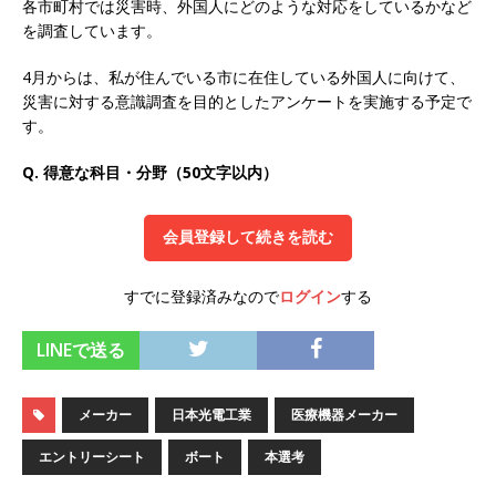
各市町村では災害時、外国人にどのような対応をしているかなど
オンツ・コンサルティング
体育会積極採用企
を調査しています。
業
4月からは、私が住んでいる市に在住している外国人に向けて、
災害に対する意識調査を目的としたアンケートを実施する予定で
[ 2026年5月14日 ]
【 28卒 ｜ ES自動合格!! 】選
す。
考直結説明会｜文理不問 ｜ 世界中のシェア約
Q. 得意な科目・分野（50文字以内）
80％・国内シェア50％以上の製品保有!! ｜ 一眼
レフ大手メーカー全てと取引する国内トップシェ
会員登録して続きを読む
アのマグネシウム部品製造メーカー ｜ 賞与前年
度実績6.5ヵ月・平均6ヶ月以上 ｜ ミツワ電機工
すでに登録済みなので
ログイン
する
業
体育会積極採用企業
LINEで送る
[ 2026年5月14日 ]
【 28卒 ｜ 書類選考自動合
格!! 】 選考直結説明会｜ 需要が伸び続ける安定
メーカー
日本光電工業
医療機器メーカー
したリフォーム業界の専門商社 ｜ 大手メーカー
エントリーシート
ボート
本選考
とも取引多数!! ｜ 30歳までは個人の成績に関わ