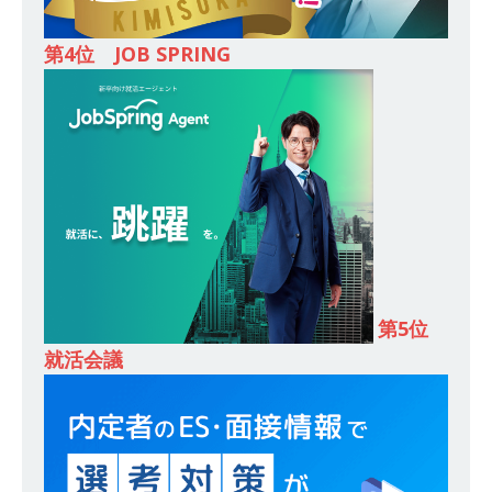
[ 2026年5月14日 ]
【 28卒 ｜ 東京勤務・転勤な
第4位 JOB SPRING
し 】 食品・生鮮業界に特化した人材紹介サービ
スを提供するベンチャー企業 ｜ 設立から毎年黒
字経営。売上は常に右肩上がり ｜ 未経験から営
業として成長・収入アップが目指せる環境 ｜ オ
イシル
体育会積極採用企業
[ 2026年5月13日 ]
【 28卒 ｜ トップ企業内定の
登竜門!! 満足度98％のインターン 】 東京勤務・
第5位
転勤なし ｜ 文系IT未経験でもOK ｜ 新卒の3年以
就活会議
内昇進率91％ ｜ IT社会の今まさに求められてい
るベンチャー企業 ｜ 新卒2年目で1,000万円越え
目指せる!! ｜ データX
体育会積極採用企業
[ 2026年5月13日 ]
【 28卒 ｜ 仕事の全容を知れ